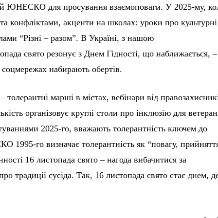
ий ЮНЕСКО для просування взаємоповаги. У 2025-му, ко
и та конфліктами, акценти на школах: уроки про культурні
лами “Різні – разом”. В Україні, з нашою
опада свято резонує з Днем Гідності, що наближається, –
у соцмережах набирають обертів.
 – толерантні марші в містах, вебінари від правозахисник
ькість організовує круглі столи про інклюзію для ветеран
итуваннями 2025-го, вважають толерантність ключем до
О 1995-го визначає толерантність як “повагу, прийнятт
нності 16 листопада свято – нагода вибачитися за
ро традиції сусіда. Так, 16 листопада свято стає днем, д