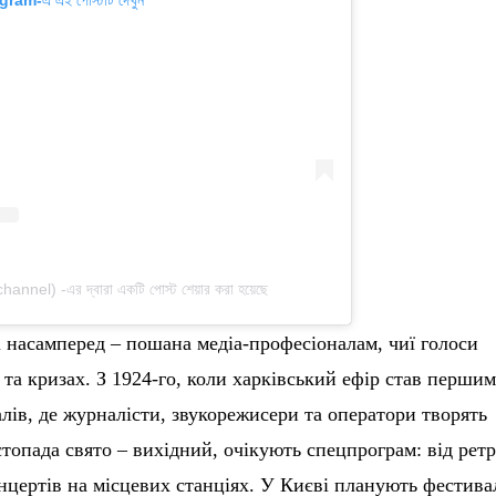
el) -এর দ্বারা একটি পোস্ট শেয়ার করা হয়েছে
і насамперед – пошана медіа-професіоналам, чиї голоси
та кризах. З 1924-го, коли харківський ефір став першим
алів, де журналісти, звукорежисери та оператори творять
стопада свято – вихідний, очікують спецпрограм: від ретр
нцертів на місцевих станціях. У Києві планують фестива