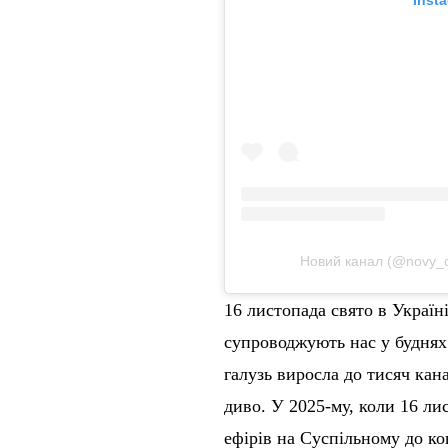
Новий канал (@novy_chann
16 листопада свято в Україн
супроводжують нас у буднях 
галузь виросла до тисяч кан
диво. У 2025-му, коли 16 ли
ефірів на Суспільному до ко