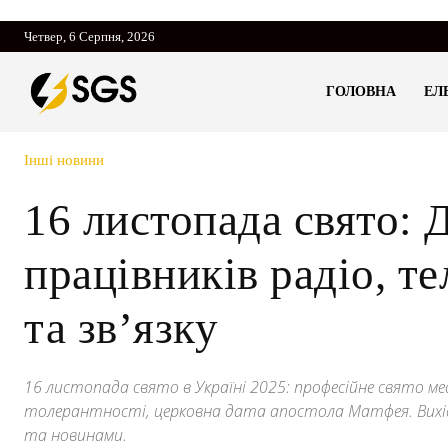
Четвер, 6 Серпня, 2026
ГОЛОВНА
ЕЛ
Інші новини
16 листопада свято: 
працівників радіо, т
та зв’язку
16 листопада свято в Україні 2025: професійне свято м
толерантності, церковна дата апостола Матфея. Вихі
та новинами.