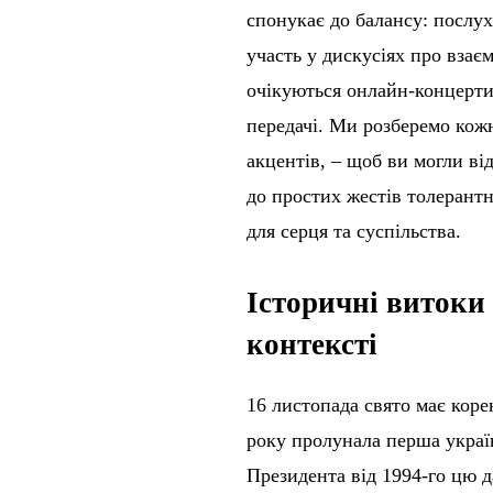
спонукає до балансу: послух
участь у дискусіях про взає
очікуються онлайн-концерти
передачі. Ми розберемо кожн
акцентів, – щоб ви могли ві
до простих жестів толерантн
для серця та суспільства.
Історичні витоки
контексті
16 листопада свято має коре
року пролунала перша україн
Президента від 1994-го цю д