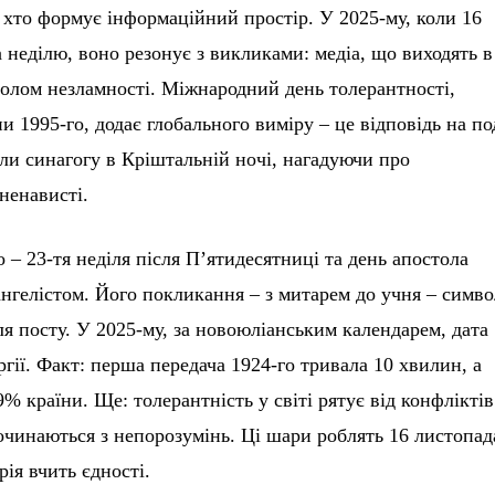
 хто формує інформаційний простір. У 2025-му, коли 16
 неділю, воно резонує з викликами: медіа, що виходять в
волом незламності. Міжнародний день толерантності,
1995-го, додає глобального виміру – це відповідь на по
ли синагогу в Кріштальній ночі, нагадуючи про
ненависті.
 – 23-тя неділя після П’ятидесятниці та день апостола
ангелістом. Його покликання – з митарем до учня – симв
я посту. У 2025-му, за новоюліанським календарем, дата
ргії. Факт: перша передача 1924-го тривала 10 хвилин, а
% країни. Ще: толерантність у світі рятує від конфліктів
чинаються з непорозумінь. Ці шари роблять 16 листопад
рія вчить єдності.