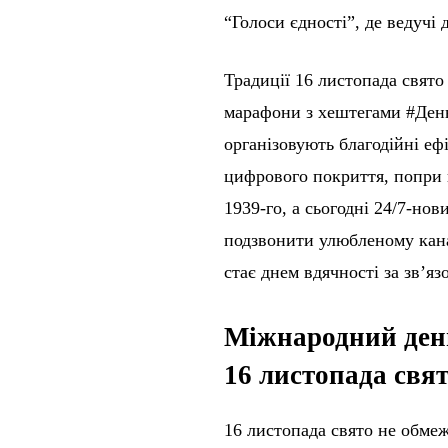
“Голоси єдності”, де ведучі 
Традиції 16 листопада свято
марафони з хештегами #ДеньР
організовують благодійні еф
цифрового покриття, попри п
1939-го, а сьогодні 24/7-но
подзвонити улюбленому канал
стає днем вдячності за зв’яз
Міжнародний день
16 листопада свя
16 листопада свято не обме