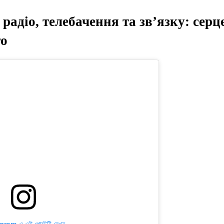
радіо, телебачення та зв’язку: серц
то
gram-এ এই পোস্টটি দেখুন