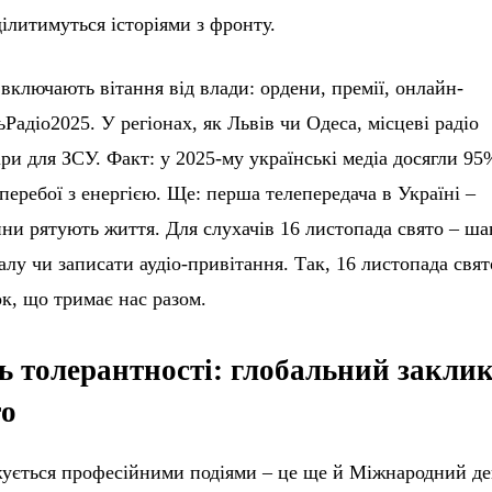
ділитимуться історіями з фронту.
 включають вітання від влади: ордени, премії, онлайн-
адіо2025. У регіонах, як Львів чи Одеса, місцеві радіо
іри для ЗСУ. Факт: у 2025-му українські медіа досягли 95
еребої з енергією. Ще: перша телепередача в Україні –
вини рятують життя. Для слухачів 16 листопада свято – ша
у чи записати аудіо-привітання. Так, 16 листопада свят
ок, що тримає нас разом.
 толерантності: глобальний закли
то
жується професійними подіями – це ще й Міжнародний д