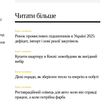
Читати більше
і
Інші новини
род
Ринок промислових підшипників в Україні 2025:
дефіцит, імпорт і нові реалії закупівель
ння
Інші новини
Купити квартиру в Києві: новобудови як вигідний
вибір
Інші новини
Дієві поради, як зберігати тепло та енергію в побуті
Інші новини
Реставраційний олівець для авто: коли він справді
працює, а коли потрібна фарба