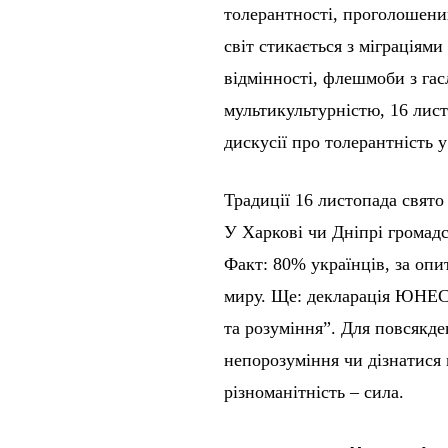
толерантності, проголошен
світ стикається з міграціям
відмінності, флешмоби з гас
мультикультурністю, 16 лист
дискусії про толерантність 
Традиції 16 листопада свято
У Харкові чи Дніпрі громадс
Факт: 80% українців, за оп
миру. Ще: декларація ЮНЕСК
та розуміння”. Для повсякде
непорозуміння чи дізнатися п
різноманітність – сила.