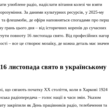
ати улюблене радіо, надіслати вітання колезі чи взяти
морозуміння. За даними культурних ресурсів, у 2025-му
 та флешмоби, де ефіри наповняться спогадами про перш
у грань цього дня – від історичних коренів до сучасних
дчути повноту 16 листопада свято. Від професійних наго
ості – все це створює мозаїку, де кожна деталь має значе
 16 листопада свято в українському
ні, що сягають початку XX століття, коли в Харкові 1924
ська радіопередача – голос нації в часи змін. Указом
ату закріпили як День працівників радіо, телебачення та