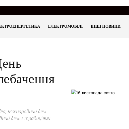
ЕКТРОЕНЕРГЕТИКА
ЕЛЕКТРОМОБІЛІ
ІНШІ НОВИНИ
День
елебачення
едіа, Міжнародний день
дний день з традиціями