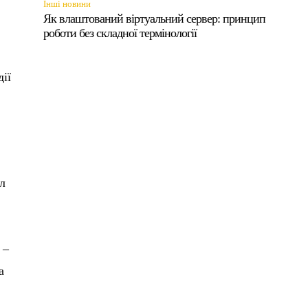
Інші новини
Як влаштований віртуальний сервер: принцип
роботи без складної термінології
дії
ол
 –
а