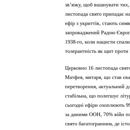
зв’язку, щоб вшанувати тих,
листопада свято припадає на
ефір з укриттів, стають сим
запроваджений Радою Європи 
1938-го, коли нацисти спали
толерантність як щит проти 
Церковно 16 листопада свято
Матфея, митаря, що став єв
перетворення, актуальний дл
стабільна, що полегшує літу
сьогодні ефіри охоплюють 99
за даними ООН, 70% війн по
свято багатогранним, де істо