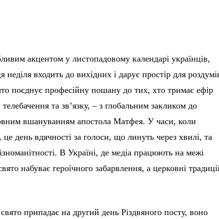
бливим акцентом у листопадовому календарі українців,
я неділя входить до вихідних і дарує простір для роздумі
ято поєднує професійну пошану до тих, хто тримає ефір
 телебачення та зв’язку, – з глобальним закликом до
ковним вшануванням апостола Матфея. У часи, коли
 це день вдячності за голоси, що линуть через хвилі, та
ізноманітності. В Україні, де медіа працюють на межі
вято набуває героїчного забарвлення, а церковні традиці
 свято припадає на другий день Різдвяного посту, воно