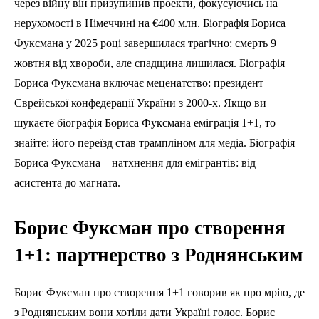
через війну він призупинив проекти, фокусуючись на
нерухомості в Німеччині на €400 млн. Біографія Бориса
Фуксмана у 2025 році завершилася трагічно: смерть 9
жовтня від хвороби, але спадщина лишилася. Біографія
Бориса Фуксмана включає меценатство: президент
Єврейської конфедерації України з 2000-х. Якщо ви
шукаєте біографія Бориса Фуксмана еміграція 1+1, то
знайте: його переїзд став трампліном для медіа. Біографія
Бориса Фуксмана – натхнення для емігрантів: від
асистента до магната.
Борис Фуксман про створення
1+1: партнерство з Роднянським
Борис Фуксман про створення 1+1 говорив як про мрію, де
з Роднянським вони хотіли дати Україні голос. Борис