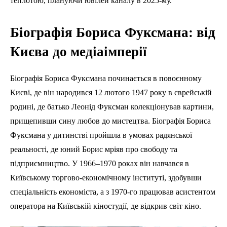
теплотою, плануючи ювілей каналу в 2025-му.
Біографія Бориса Фуксмана: від
Києва до медіаімперії
Біографія Бориса Фуксмана починається в повоєнному
Києві, де він народився 12 лютого 1947 року в єврейській
родині, де батько Леонід Фуксман колекціонував картини,
прищепивши сину любов до мистецтва. Біографія Бориса
Фуксмана у дитинстві пройшла в умовах радянської
реальності, де юний Борис мріяв про свободу та
підприємництво. У 1966–1970 роках він навчався в
Київському торгово-економічному інституті, здобувши
спеціальність економіста, а з 1970-го працював асистентом
оператора на Київській кіностудії, де відкрив світ кіно.