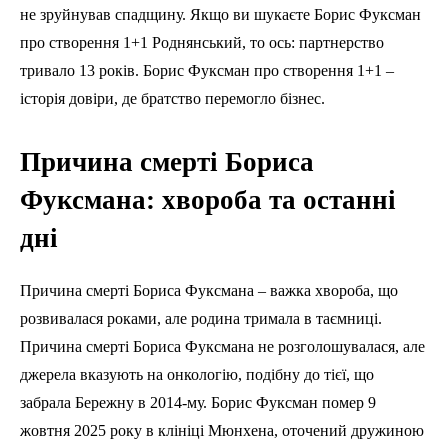
не зруйнував спадщину. Якщо ви шукаєте Борис Фуксман
про створення 1+1 Роднянський, то ось: партнерство
тривало 13 років. Борис Фуксман про створення 1+1 –
історія довіри, де братство перемогло бізнес.
Причина смерті Бориса
Фуксмана: хвороба та останні
дні
Причина смерті Бориса Фуксмана – важка хвороба, що
розвивалася роками, але родина тримала в таємниці.
Причина смерті Бориса Фуксмана не розголошувалася, але
джерела вказують на онкологію, подібну до тієї, що
забрала Бережну в 2014-му. Борис Фуксман помер 9
жовтня 2025 року в клініці Мюнхена, оточений дружиною