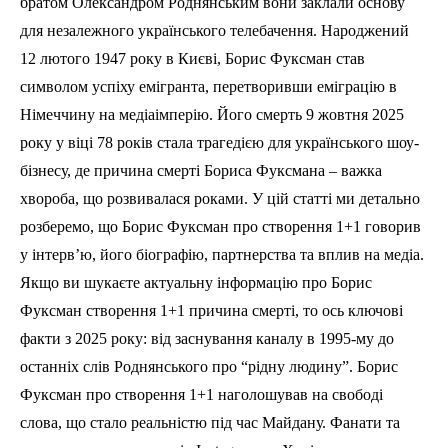
братом Олександром Роднянським вони заклали основу
для незалежного українського телебачення. Народжений
12 лютого 1947 року в Києві, Борис Фуксман став
символом успіху емігранта, перетворивши еміграцію в
Німеччину на медіаімперію. Його смерть 9 жовтня 2025
року у віці 78 років стала трагедією для українського шоу-
бізнесу, де причина смерті Бориса Фуксмана – важка
хвороба, що розвивалася роками. У цій статті ми детально
розберемо, що Борис Фуксман про створення 1+1 говорив
у інтерв’ю, його біографію, партнерства та вплив на медіа.
Якщо ви шукаєте актуальну інформацію про Борис
Фуксман створення 1+1 причина смерті, то ось ключові
факти з 2025 року: від заснування каналу в 1995-му до
останніх слів Роднянського про “рідну людину”. Борис
Фуксман про створення 1+1 наголошував на свободі
слова, що стало реальністю під час Майдану. Фанати та