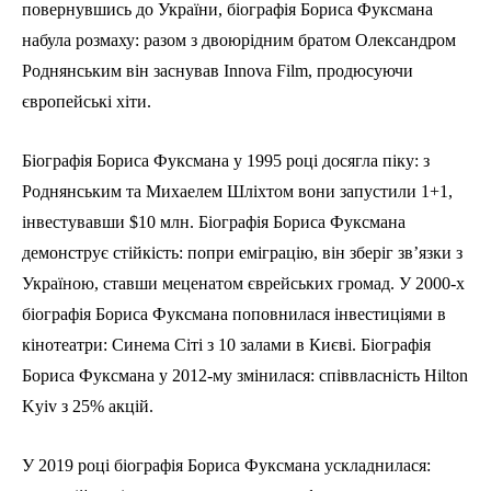
повернувшись до України, біографія Бориса Фуксмана
набула розмаху: разом з двоюрідним братом Олександром
Роднянським він заснував Innova Film, продюсуючи
європейські хіти.
Біографія Бориса Фуксмана у 1995 році досягла піку: з
Роднянським та Михаелем Шліхтом вони запустили 1+1,
інвестувавши $10 млн. Біографія Бориса Фуксмана
демонструє стійкість: попри еміграцію, він зберіг зв’язки з
Україною, ставши меценатом єврейських громад. У 2000-х
біографія Бориса Фуксмана поповнилася інвестиціями в
кінотеатри: Синема Сіті з 10 залами в Києві. Біографія
Бориса Фуксмана у 2012-му змінилася: співвласність Hilton
Kyiv з 25% акцій.
У 2019 році біографія Бориса Фуксмана ускладнилася: