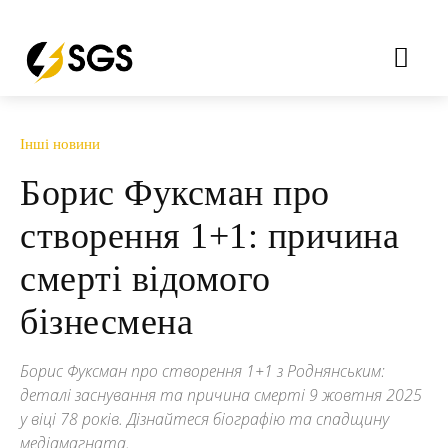
Інші новини
Борис Фуксман про
створення 1+1: причина
смерті відомого
бізнесмена
Борис Фуксман про створення 1+1 з Роднянським:
деталі заснування та причина смерті 9 жовтня 2025
у віці 78 років. Дізнайтеся біографію та спадщину
медіамагната.