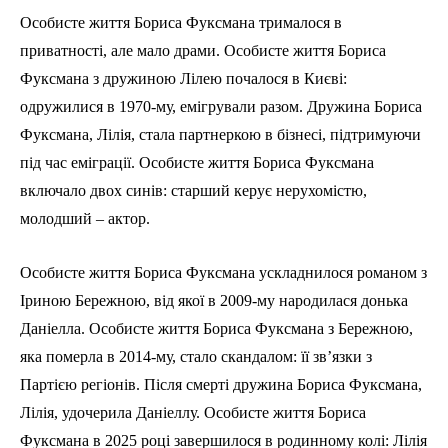
Особисте життя Бориса Фуксмана трималося в
приватності, але мало драми. Особисте життя Бориса
Фуксмана з дружиною Лілею почалося в Києві:
одружилися в 1970-му, емігрували разом. Дружина Бориса
Фуксмана, Лілія, стала партнеркою в бізнесі, підтримуючи
під час еміграції. Особисте життя Бориса Фуксмана
включало двох синів: старший керує нерухомістю,
молодший – актор.
Особисте життя Бориса Фуксмана ускладнилося романом з
Іриною Бережною, від якої в 2009-му народилася донька
Даніелла. Особисте життя Бориса Фуксмана з Бережною,
яка померла в 2014-му, стало скандалом: її зв’язки з
Партією регіонів. Після смерті дружина Бориса Фуксмана,
Лілія, удочерила Даніеллу. Особисте життя Бориса
Фуксмана в 2025 році завершилося в родинному колі: Лілія