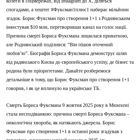
колеги в соцмережах, від Instagram до X, діляться
спогадами, а хештег #Фуксман1плюс1 набирає мільйони
згадок. Борис Фуксман про створення 1+1 з Роднянським
інвестував $10 млн, перетворивши канал на голос нації.
Причина смерті Бориса Фуксмана лишилася приватною,
але Роднянський поділився: “Він пішов оточений
любов’ю”. Біографія Бориса Фуксмана демонструє шлях
від радянського Києва до європейського успіху, де бізнес та
родина були пріоритетами. Давайте розберемося
детальніше в тому, що Борис Фуксман про створення 1+1
говорив, і як це вплинуло на українське ТБ.
Смерть Бориса Фуксмана 9 жовтня 2025 року в Мюнхені
стала несподіванкою: причина смерті Бориса Фуксмана –
онкологічна хвороба, як натякають джерела. Борис
Фуксман про створення 1+1 в останні роки згадував з