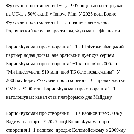
Фуксман про створення 1+1 у 1995 році: канал стартував
на UT-1, з 50% акцій у Innova Film. У 2025 році Борис
Фуксман про створення 1+1 лишається легендою:
Роднянський керував креативом, Фуксман – фінансами.
Борис Фуксман про створення 1+1 з Шліхтом: німецький
партнер додав досвід, але братський дует був серцем.
Борис Фуксман про створення 1+1 в інтерв’ю 2005-го:
“Ми інвестували $10 млн, щоб ТБ було незалежним”. У
2008-му Борис Фуксман про створення 1+1 продав частки
CME за $200 млн. Борис Фуксман про створення 1+1
наголошував: канал став платформою для Майдану.
Борис Фуксман про створення 1+1 з Рабіновичем: 30% у
Вадима на старті. У 2025 році Борис Фуксман про
створення 1+1 надихає: продаж Коломойському в 2009-му