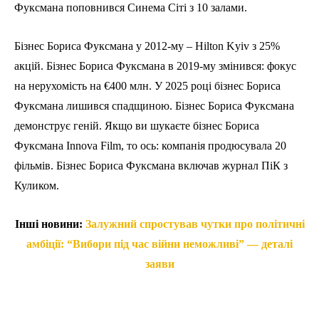
Фуксмана поповнився Синема Сіті з 10 залами.
Бізнес Бориса Фуксмана у 2012-му – Hilton Kyiv з 25%
акцій. Бізнес Бориса Фуксмана в 2019-му змінився: фокус
на нерухомість на €400 млн. У 2025 році бізнес Бориса
Фуксмана лишився спадщиною. Бізнес Бориса Фуксмана
демонструє геній. Якщо ви шукаєте бізнес Бориса
Фуксмана Innova Film, то ось: компанія продюсувала 20
фільмів. Бізнес Бориса Фуксмана включав журнал ПіК з
Куликом.
Інші новини:
Залужний спростував чутки про політичні
амбіції: “Вибори під час війни неможливі” — деталі
заяви