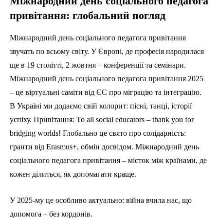
Міжнародний день соціального педагога
привітання: глобальний погляд
Міжнародний день соціального педагога привітання
звучать по всьому світу. У Європі, де професія народилася
ще в 19 столітті, 2 жовтня – конференції та семінари.
Міжнародний день соціального педагога привітання 2025
– це віртуальні саміти від ЄС про міграцію та інтеграцію.
В Україні ми додаємо свій колорит: пісні, танці, історії
успіху. Привітання: To all social educators – thank you for
bridging worlds! Глобально це свято про солідарність:
гранти від Erasmus+, обмін досвідом. Міжнародний день
соціального педагога привітання – місток між країнами, де
кожен ділиться, як допомагати краще.
У 2025-му це особливо актуально: війна вчила нас, що
допомога – без кордонів.