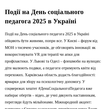
Події на День соціального
педагога 2025 в Україні
Події на День соціального педагога 2025 в Україні
обіцяють бути живими, попри все. У Києві – форум від
МОН з тисячею учасників, де обговорять інновації: як
використовувати VR для терапії чи апки для
профілактики. У Львові та Одесі – флешмоби на вулицях:
діти малюють подяки, а педагоги отримують квіти від
перехожих. Харківська область додасть благодійності:
ярмарки для збору на психологічну допомогу. У
соцмережах хештег #ДеньСоціальногоПедагога вже
набирає обертів – відео, де учні дякують наставникам,
перегляди йдуть мільйонами. Міжнародний акцент:
партнери з Європи надсилають привітання через Zoom,