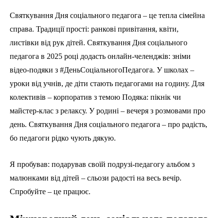
Святкування Дня соціального педагога – це тепла сімейна
справа. Традиції прості: ранкові привітання, квіти,
листівки від рук дітей. Святкування Дня соціального
педагога в 2025 році додасть онлайн-челенджів: зніми
відео-подяки з #ДеньСоціальногоПедагога. У школах –
уроки від учнів, де діти стають педагогами на годину. Для
колективів – корпоратив з темою Подяка: пікнік чи
майстер-клас з релаксу. У родині – вечеря з розмовами про
день. Святкування Дня соціального педагога – про радість,
бо педагоги рідко чують дякую.
Я пробував: подарував своїй подрузі-педагогу альбом з
малюнками від дітей – сльози радості на весь вечір.
Спробуйте – це працює.