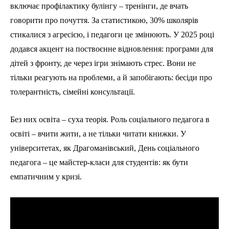
включає профілактику булінгу – тренінги, де вчать
говорити про почуття. За статистикою, 30% школярів
стикалися з агресією, і педагоги це змінюють. У 2025 році
додався акцент на поствоєнне відновлення: програми для
дітей з фронту, де через ігри знімають стрес. Вони не
тільки реагують на проблеми, а й запобігають: бесіди про
толерантність, сімейні консультації.
Без них освіта – суха теорія. Роль соціального педагога в
освіті – вчити жити, а не тільки читати книжки. У
університетах, як Драгоманівський, День соціального
педагога – це майстер-класи для студентів: як бути
емпатичним у кризі.