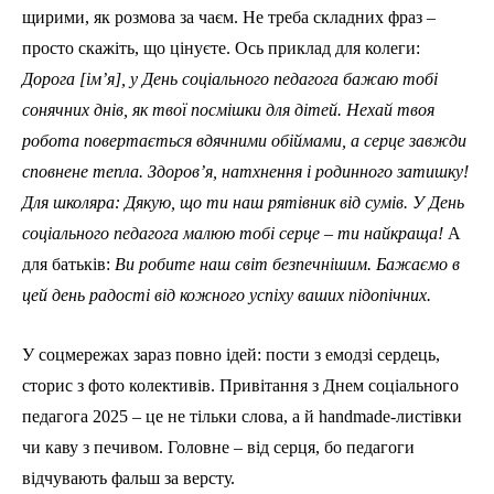
щирими, як розмова за чаєм. Не треба складних фраз –
просто скажіть, що цінуєте. Ось приклад для колеги:
Дорога [ім’я], у День соціального педагога бажаю тобі
сонячних днів, як твої посмішки для дітей. Нехай твоя
робота повертається вдячними обіймами, а серце завжди
сповнене тепла. Здоров’я, натхнення і родинного затишку!
Для школяра: Дякую, що ти наш рятівник від сумів. У День
соціального педагога малюю тобі серце – ти найкраща!
А
для батьків:
Ви робите наш світ безпечнішим. Бажаємо в
цей день радості від кожного успіху ваших підопічних.
У соцмережах зараз повно ідей: пости з емодзі сердець,
сторис з фото колективів. Привітання з Днем соціального
педагога 2025 – це не тільки слова, а й handmade-листівки
чи каву з печивом. Головне – від серця, бо педагоги
відчувають фальш за версту.