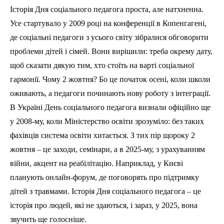
Історія Дня соціального педагога проста, але натхненна.
Усе стартувало у 2009 році на конференції в Копенгагені,
де соціальні педагоги з усього світу зібралися обговорити
проблеми дітей і сімей. Вони вирішили: треба окрему дату,
щоб сказати дякую тим, хто стоїть на варті соціальної
гармонії. Чому 2 жовтня? Бо це початок осені, коли школи
оживають, а педагоги починають нову роботу з інтеграції.
В Україні День соціального педагога визнали офіційно ще
у 2008-му, коли Міністерство освіти зрозуміло: без таких
фахівців система освіти хитається. З тих пір щороку 2
жовтня – це заходи, семінари, а в 2025-му, з урахуванням
війни, акцент на реабілітацію. Наприклад, у Києві
планують онлайн-форум, де поговорять про підтримку
дітей з травмами. Історія Дня соціального педагога – це
історія про людей, які не здаються, і зараз, у 2025, вона
звучить ще голосніше.