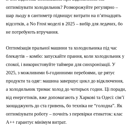
оптимізувати холодильник? Розморожуйте регулярно –
шар льоду в сантиметр підвищує витрати на п’ятнадцять
відсотків, а No Frost моделі в 2025 – вибір для ледачих, бо
не потребують втручання.
Оптимізація пральної машини та холодильника під час
блекаутів – комбо: запускайте прання, коли холодильник у
спокої, і використовуйте таймери для синхронізації. У
2025, з можливими 6-годинними перебоями, це рятує
продукти та одяг: машина завершує цикл до відключення,
а холодильник тримає холод до чотирьох годин. Ці поради,
від енергетиків, вже допомагають у Харкові та Одесі: сім’ї
заощаджують до ста гривень, бо техніка не “голодна”. Як
оптимізувати роботу – почніть з перевірки етикеток: клас
А++ гарантує мінімум витрат.