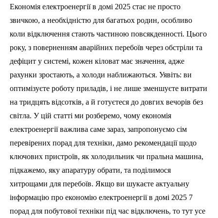
Економія електроенергії в домі 2025 стає не просто
звичкою, а необхідністю для багатьох родин, особливо
коли відключення стають частиною повсякденності. Цього
року, з поверненням аварійних перебоїв через обстріли та
дефіцит у системі, кожен кіловат має значення, адже
рахунки зростають, а холоди наближаються. Уявіть: ви
оптимізуєте роботу приладів, і не лише зменшуєте витрати
на тридцять відсотків, а й готуєтеся до довгих вечорів без
світла. У цій статті ми розберемо, чому економія
електроенергії важлива саме зараз, запропонуємо сім
перевірених порад для техніки, дамо рекомендації щодо
ключових пристроїв, як холодильник чи пральна машина,
підкажемо, яку апаратуру обрати, та поділимося
хитрощами для перебоїв. Якщо ви шукаєте актуальну
інформацію про економію електроенергії в домі 2025 7
порад для побутової техніки під час відключень, то тут усе