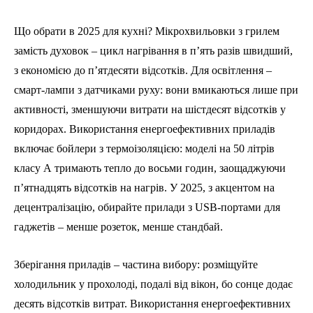
Що обрати в 2025 для кухні? Мікрохвильовки з грилем
замість духовок – цикл нагрівання в п’ять разів швидший,
з економією до п’ятдесяти відсотків. Для освітлення –
смарт-лампи з датчиками руху: вони вмикаються лише при
активності, зменшуючи витрати на шістдесят відсотків у
коридорах. Використання енергоефективних приладів
включає бойлери з термоізоляцією: моделі на 50 літрів
класу А тримають тепло до восьми годин, заощаджуючи
п’ятнадцять відсотків на нагрів. У 2025, з акцентом на
децентралізацію, обирайте прилади з USB-портами для
гаджетів – менше розеток, менше стандбай.
Зберігання приладів – частина вибору: розміщуйте
холодильник у прохолоді, подалі від вікон, бо сонце додає
десять відсотків витрат. Використання енергоефективних