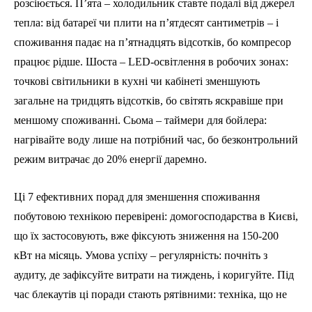
розсіюється. П’ята – холодильник ставте подалі від джерел
тепла: від батареї чи плити на п’ятдесят сантиметрів – і
споживання падає на п’ятнадцять відсотків, бо компресор
працює рідше. Шоста – LED-освітлення в робочих зонах:
точкові світильники в кухні чи кабінеті зменшують
загальне на тридцять відсотків, бо світять яскравіше при
меншому споживанні. Сьома – таймери для бойлера:
нагрівайте воду лише на потрібний час, бо безконтрольний
режим витрачає до 20% енергії даремно.
Ці 7 ефективних порад для зменшення споживання
побутовою технікою перевірені: домогосподарства в Києві,
що їх застосовують, вже фіксують зниження на 150-200
кВт на місяць. Умова успіху – регулярність: почніть з
аудиту, де зафіксуйте витрати на тиждень, і коригуйте. Під
час блекаутів ці поради стають рятівними: техніка, що не