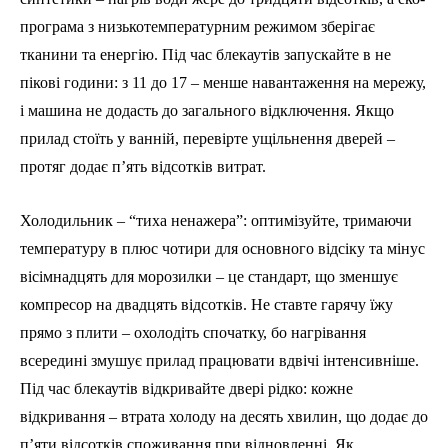
програма з низькотемпературним режимом зберігає
тканини та енергію. Під час блекаутів запускайте в не
пікові години: з 11 до 17 – менше навантаження на мережу,
і машина не додасть до загального відключення. Якщо
прилад стоїть у ванній, перевірте ущільнення дверей –
протяг додає п’ять відсотків витрат.
Холодильник – “тиха ненажера”: оптимізуйте, тримаючи
температуру в плюс чотири для основного відсіку та мінус
вісімнадцять для морозилки – це стандарт, що зменшує
компресор на двадцять відсотків. Не ставте гарячу їжу
прямо з плити – охолодіть спочатку, бо нагрівання
всередині змушує прилад працювати вдвічі інтенсивніше.
Під час блекаутів відкривайте двері рідко: кожне
відкривання – втрата холоду на десять хвилин, що додає до
п’яти відсотків споживання при відновленні. Як