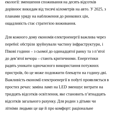
екології: зменшення споживання на десять відсотків
дорівнює викидам від тисячі кілометрів на авто. У 2025, з
планами уряду на наближення до ринкових цін,
ощадливість стає стратегією виживання.
Для кожного дому економія електроенергії важлива через
перебої: обстріли зруйнували частину інфраструктури, і
Пікові години – з сьомої до одинадцятої ранку та з п’ятої
до дев’ятої вечора – стають критичними. Енергетики
радять уникати одночасного використання потужних
пристроїв, бо це може подовжити блекаути на годину-дві.
Важливість економії електроенергії в побуті проявляється в
простих речах: заміна ламп на LED зменшує витрати на
тридцять відсотків освітлення, яке становить п’ятнадцять
відсотків загального рахунку. Для родин з дітьми чи
літніми людьми це ще й про комфорт: раціональне