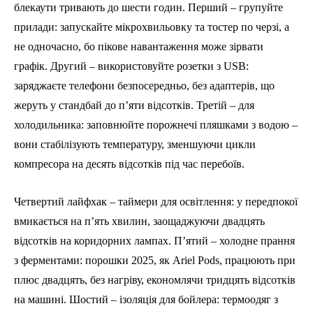
блекаути тривають до шести годин. Перший – групуйте
прилади: запускайте мікрохвильовку та тостер по черзі, а
не одночасно, бо пікове навантаження може зірвати
графік. Другий – використовуйте розетки з USB:
заряджаєте телефони безпосередньо, без адаптерів, що
жеруть у стандбай до п’яти відсотків. Третій – для
холодильника: заповнюйте порожнечі пляшками з водою –
вони стабілізують температуру, зменшуючи цикли
компресора на десять відсотків під час перебоїв.
Четвертий лайфхак – таймери для освітлення: у передпокої
вмикається на п’ять хвилин, заощаджуючи двадцять
відсотків на коридорних лампах. П’ятий – холодне прання
з ферментами: порошки 2025, як Ariel Pods, працюють при
плюс двадцять, без нагріву, економлячи тридцять відсотків
на машині. Шостий – ізоляція для бойлера: термоодяг з