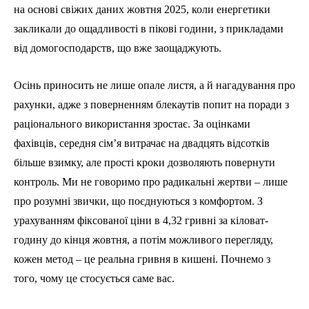
на основі свіжих даних жовтня 2025, коли енергетики
закликали до ощадливості в пікові години, з прикладами
від домогосподарств, що вже заощаджують.
Осінь приносить не лише опале листя, а й нагадування про
рахунки, адже з поверненням блекаутів попит на поради з
раціонального використання зростає. За оцінками
фахівців, середня сім’я витрачає на двадцять відсотків
більше взимку, але прості кроки дозволяють повернути
контроль. Ми не говоримо про радикальні жертви – лише
про розумні звички, що поєднуються з комфортом. З
урахуванням фіксованої ціни в 4,32 гривні за кіловат-
годину до кінця жовтня, а потім можливого перегляду,
кожен метод – це реальна гривня в кишені. Почнемо з
того, чому це стосується саме вас.