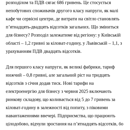
розподілом та ПДВ сягає 686 гривень. Це стосується
непобутових споживачів другого класу напруги, як малі
кафе чи сервісні центри, де витрати на світло становлять
п’ятнадцять-двадцять відсотків загальних. Що зміниться
для бізнесу? Розподіл залежатиме від регіону: у Київській
області – 1,2 гривні за кіловат-годину, у Львівській – 1,1, з
урахуванням ПДВ двадцять відсотків.
Для першого класу напруги, як великі фабрики, тариф
нижчий – 0,8 гривні, але загальний ріст на тридцять
відсотків з січня додав тиск. Нові тарифи на
електроенергію для бізнесу з червня 2025 включають
ринкову складову, що коливається від 5 до 7 гривень за
кіловат-годину в залежності від попиту, з піковими
навантаженнями ввечері. Підприємства, що працюють
цілодобово, відчули зростання на п’ятнадцять відсотків, бо