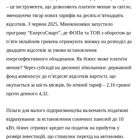
– це інструменти, що дозволяють платити менше за світло,
зменшуючи тягар нових тарифів на десять-п’ятнадцять
відсотків. З червня 2025, Мінекономіки запустило
програму “ЕнергоСмарт”, де ФОПи та ТОВ з оборотом до
п’яти мільйонів гривень отримують знижку на розподіл до
двадцяти відсотків за умови встановлення
енергоефективного обладнання. Як бізнес може платити
менше? Через субсидії на двозонні лічильники: державний
фонд компенсує до п’ятдесят відсотків вартості, що
окупається за шість місяців, бо нічний тариф – 2,16 гривні
проти денного 4,32.
Пільги для малого підприємництва включають податкові
відрахування: за встановлення сонячних панелей до 10
кВт, бізнес отримує кредит на податок на прибуток у
розмірі інвестицій, що стимулює перехід на автономію.