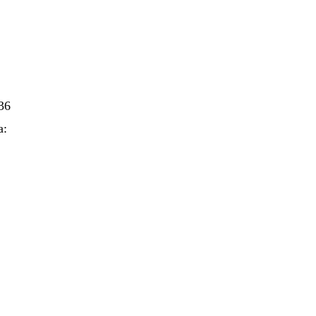
36
а: