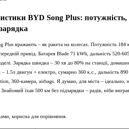
ристики BYD Song Plus: потужність,
 зарядка
Plus вражають – як ракета на колесах. Потужність 184 к
, передній привід. Батарея Blade 71 kWh, дальність 520-60
моделі. Зарядка швидка – 30 хв до 80% на станції, домашн
i – 1.5л двигун + електро, сумарно 360 к.с., дальність 890
tion, 360-камера, airbags. Я думаю, для міста – ідеально, 
 Знайомий їхав 500 км без підзарядки – радів, ніби вигра
ками, корисна для порівняння.