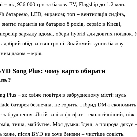
 – від 936 000 грн за базову EV, Flagship до 1.2 млн.
Wh батареєю, LED, екраном; топ – вентиляція сидінь,
знати: гарантія на батарею 8 років, сервіс в Києві,
ревір зарядку вдома, обери hybrid для довгих поїздок. 
к добрий обід за свої гроші. Знайомий купив базову –
чним дахом – мрія.
BYD Song Plus: чому варто обирати
іль?
g Plus – як свіже повітря в забрудненому місті: нуль
ade батарея безпечна, не горить. Гібрид DM-i економить
е забруднення. Літій-залізо-фосфат – екологічніший, ніж
омія, тиша, майбутнє. Моя думка: їдеш, а природа дякує 
ль каже, після BYD не хоче бензин – чистіше совість.