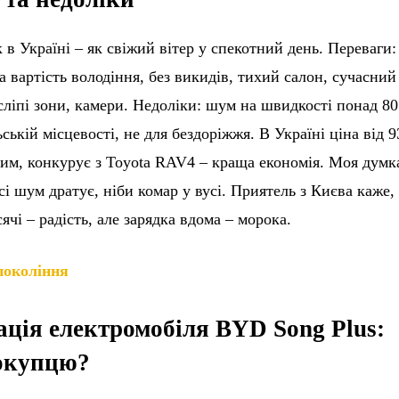
в Україні – як свіжий вітер у спекотний день. Переваги:
а вартість володіння, без викидів, тихий салон, сучасний
 сліпі зони, камери. Недоліки: шум на швидкості понад 80
ьській місцевості, не для бездоріжжя. В Україні ціна від 9
ним, конкурує з Toyota RAV4 – краща економія. Моя думк
асі шум дратує, ніби комар у вусі. Приятель з Києва каже,
чі – радість, але зарядка вдома – морока.
 покоління
ація електромобіля BYD Song Plus:
покупцю?