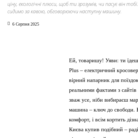
ціну, екологічні плюси, щоб ти зрозумів, чи пасує він тобі
сидимо за кавою, обговорюючи наступну машину.
6 Серпня 2025
Ей, товаришу! Уяви: ти їдеш
Plus – електричний кросовер
вірний напарник для поїздок
реальними фактами з сайтів 
зваж усе, ніби вибираєш мар
машина – ключ до свободи. B
комфорт, і всім кортить дізн
Києва купив подібний – раді