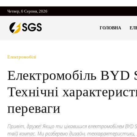
Четвер, 6 Серпня, 2026
ГОЛОВНА
ЕЛ
Електромобілі
Електромобіль BYD S
Технічні характерист
переваги
Привіт, друже! Якщо ти цікавишся електромобілем BYD S
твій компас. Ми розберемо дизайн, теххарактеристики, я