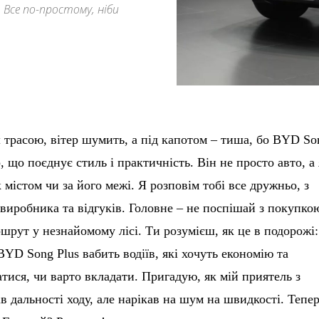
. Все по-простому, ніби
 трасою, вітер шумить, а під капотом – тиша, бо BYD So
, що поєднує стиль і практичність. Він не просто авто, а
 містом чи за його межі. Я розповім тобі все дружньо, з
виробника та відгуків. Головне – не поспішай з покупко
шрут у незнайомому лісі. Ти розумієш, як це в подорожі:
YD Song Plus вабить водіїв, які хочуть економію та
атися, чи варто вкладати. Пригадую, як мій приятель з
в дальності ходу, але нарікав на шум на швидкості. Тепе