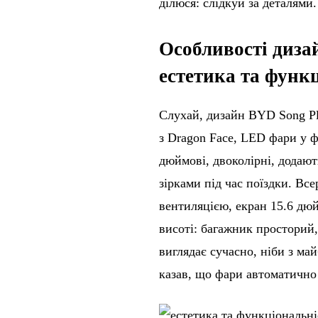
ділюся: слідкуй за деталями
Особливості диза
естетика та функ
Слухай, дизайн BYD Song Pl
з Dragon Face, LED фари у фо
дюймові, двоколірні, додаю
зірками під час поїздки. Все
вентиляцією, екран 15.6 дюй
висоті: багажник просторий,
виглядає сучасно, ніби з ма
казав, що фари автоматично