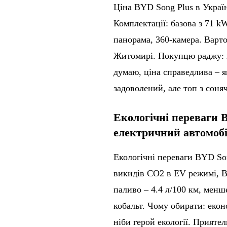
Ціна BYD Song Plus в Україні
Комплектації: базова з 71 k
панорама, 360-камера. Варто 
Житомирі. Покупцю раджу: пе
думаю, ціна справедлива – я
задоволений, але топ з соня
Екологічні переваги 
електричний автомоб
Екологічні переваги BYD Son
викидів CO2 в EV режимі, Bl
паливо – 4.4 л/100 км, менш
кобальт. Чому обирати: екон
ніби герой екології. Прияте