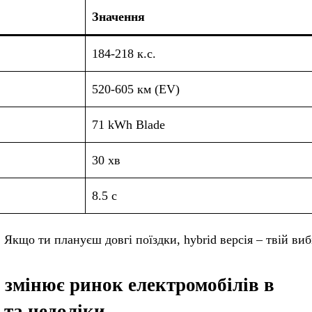
Значення
184-218 к.с.
520-605 км (EV)
71 kWh Blade
30 хв
8.5 с
 Якщо ти плануєш довгі поїздки, hybrid версія – твій виб
 змінює ринок електромобілів в
 та недоліки