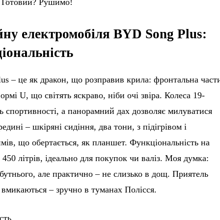
. Готовий? Рушимо!
йну електромобіля BYD Song Plus:
ціональність
us – це як дракон, що розправив крила: фронтальна част
рмі U, що світять яскраво, ніби очі звіра. Колеса 19-
ть спортивності, а панорамний дах дозволяє милуватися
редині – шкіряні сидіння, два тони, з підігрівом і
мів, що обертається, як планшет. Функціональність на
 450 літрів, ідеально для покупок чи валіз. Моя думка:
йбутнього, але практично – не слизько в дощ. Приятель
 вмикаються – зручно в туманах Полісся.