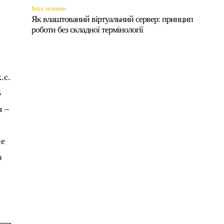
Інші новини
Як влаштований віртуальний сервер: принцип
роботи без складної термінології
.с.
5
я –
не
в