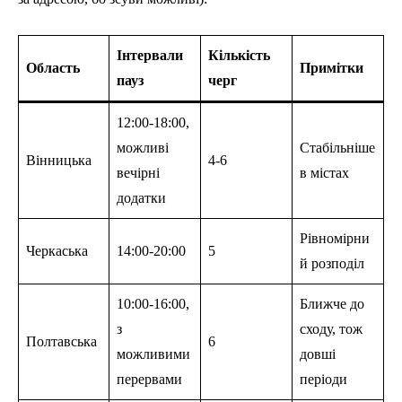
Інтервали
Кількість
Область
Примітки
пауз
черг
12:00-18:00,
можливі
Стабільніше
Вінницька
4-6
вечірні
в містах
додатки
Рівномірни
Черкаська
14:00-20:00
5
й розподіл
10:00-16:00,
Ближче до
з
сходу, тож
Полтавська
6
можливими
довші
перервами
періоди