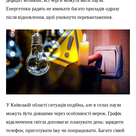
дефіцит великий, всі черги можуть мати паузи.
Енергетики радять не вмикати багато приладів одразу
після відновлення, щоб уникнути перевантаження.
У Київській області ситуація подібна, але в селах паузи
можуть бути довшими через особливості мереж. Графік
відключення світла допомагає планувати день: зарядити
телефон, приготувати їжу чи попрацювати. Багато сімей