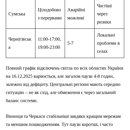
Частіші
Цілодобово
Аварійні
Сумська
через
з перервами
можливі
ризики
Локальні
Чернігівськ
11:00-17:00,
5-7
проблеми в
а
19:00-23:00
селах
Повний графік відключень світла по всіх областях України
на 16.12.2025 варіюється, але загалом паузи 4-8 годин,
залежно від дефіциту. Центральні регіони мають середню
ситуацію – не як схід, але обмеження є через загальний
баланс системи.
Вінниця та Черкаси стабільніші завдяки кращим мережам
та меншим пошкодженням. Тут паузи коротші, і часто