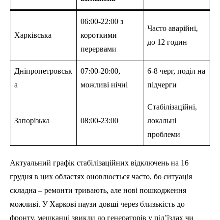
06:00-22:00 з
Часто аварійні,
Харківська
короткими
до 12 годин
перервами
Дніпропетровськ
07:00-20:00,
6-8 черг, поділ на
а
можливі нічні
підчерги
Стабілізаційні,
Запорізька
08:00-23:00
локальні
проблеми
Актуальний графік стабілізаційних відключень на 16
грудня в цих областях оновлюється часто, бо ситуація
складна – ремонти тривають, але нові пошкодження
можливі. У Харкові паузи довші через близькість до
фронту, мешканці звикли до генераторів у під’їздах чи