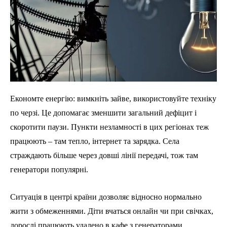
Економте енергію: вимкніть зайве, використовуйте техніку
по черзі. Це допомагає зменшити загальний дефіцит і
скоротити паузи. Пункти незламності в цих регіонах теж
працюють – там тепло, інтернет та зарядка. Села
страждають більше через довші лінії передачі, тож там
генератори популярні.
Ситуація в центрі країни дозволяє відносно нормально
жити з обмеженнями. Діти вчаться онлайн чи при свічках,
дорослі працюють удалено в кафе з генераторами.