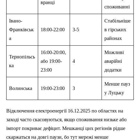
вранці
споживанні
Івано-
Стабільніше
Франківськ
18:00-22:00
3-5
в гірських
а
районах
16:00-20:00,
Можливі
Тернопільсь
або 19:00-
4
аварійні
ка
23:00
додатки
Менше пауз
Волинська
19:00-23:00
3
у Луцьку
Відключення електроенергії 16.12.2025 по областях на
заході часто скасовуються, якщо споживання низьке або
імпорт покриває дефіцит. Мешканці цих регіонів рідше
скаржаться на довгі паузи, бо тут мережі менше