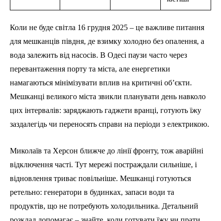
Коли не буде світла 16 грудня 2025 – це важливе питання
для мешканців півдня, де взимку холодно без опалення, а
вода залежить від насосів. В Одесі паузи часто через
перевантаження порту та міста, але енергетики
намагаються мінімізувати вплив на критичні об’єкти.
Мешканці великого міста звикли планувати день навколо
цих інтервалів: заряджають гаджети вранці, готують їжу
заздалегідь чи переносять справи на періоди з електрикою.
Миколаїв та Херсон ближче до лінії фронту, тож аварійні
відключення часті. Тут мережі постраждали сильніше, і
відновлення триває повільніше. Мешканці готуються
ретельно: генератори в будинках, запаси води та
продуктів, що не потребують холодильника. Детальний
розклад допомагає – знайте, коли готувати їжу чи прати,