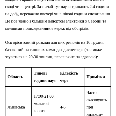
сході чи в центрі. Зазвичай тут паузи тривають 2-4 години
на добу, переважно ввечері чи в пікові години споживання.
Це пов’язано з більшим імпортом електрики з Європи та
меншими пошкодженнями мереж від обстрілів.
Ось орієнтовний розклад для цих регіонів на 16 грудня,
базований на типових командах диспетчера (час може
зсуватися на 20-30 хвилин, перевіряйте за адресою):
Типові
Кількість
Область
Примітки
години пауз
черг
Часто
17:00-21:00,
скасовують
можливі
Львівська
4-6
при
короткі
низькому