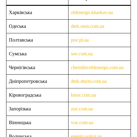
Харківська
oblenergo.kharkov.ua
Одеська
dtek-oem.com.ua
Полтавська
poe.pl.ua
Сумська
soe.com.ua
Чернігівська
chernihivoblenergo.com.ua
Дніпропетровська
dtek-dnem.com.ua
Кіровоградська
kiroe.com.ua
Запорізька
zoe.com.ua
Вінницька
voe.com.ua
Волинська
energy.volyn.ua