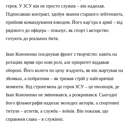
героя. У ЗСУ він не просто служив – він надихав.
Підписавши контракт, здобув звання старшого лейтенанта,
прийняв командування взводом. Його кар’єра в армії – від
рядового до офіцера – показує, як спорт і акторство
готують до реальних битв.
Іван Кононенко поєднував фронт з творчістю: навіть на
ротаціях мріяв про нові ролі, але пріоритет віддавав
обороні. Його колеги по цеху згадують, як він жартував на
зйомках, а побратими – як тримав стрій у найгарячіші
моменти. Від стронгмена до героя ЗСУ – це еволюція, де
Іван Кононенко не змінювався, а розкривався. Сьогодні
його фільмографія надихає молодих акторів, а спортивні
титули – атлетів, а служба – воїнів. Він показав, що
справжня слава – в служінні.