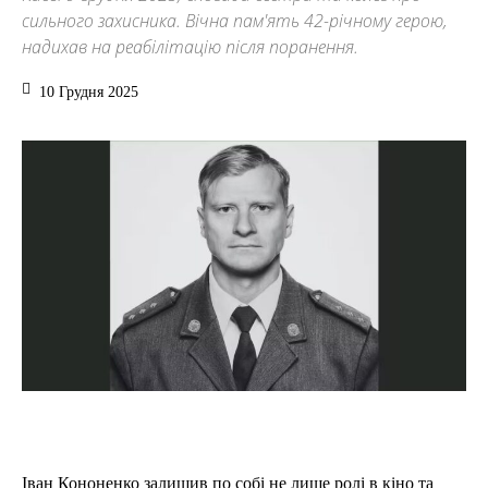
сильного захисника. Вічна пам'ять 42-річному герою,
надихав на реабілітацію після поранення.
10 Грудня 2025
Іван Кононенко залишив по собі не лише ролі в кіно та