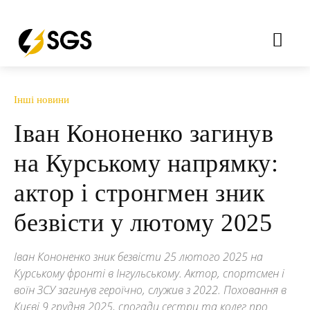
Інші новини
Іван Кононенко загинув
на Курському напрямку:
актор і стронгмен зник
безвісти у лютому 2025
Іван Кононенко зник безвісти 25 лютого 2025 на
Курському фронті в Інгульському. Актор, спортсмен і
воїн ЗСУ загинув героїчно, служив з 2022. Поховання в
Києві 9 грудня 2025, спогади сестри та колег про