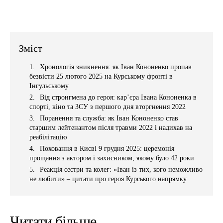
Зміст
Хронологія зникнення: як Іван Кононенко пропав
безвісти 25 лютого 2025 на Курському фронті в
Інгульському
Від стронгмена до героя: кар’єра Івана Кононенка в
спорті, кіно та ЗСУ з першого дня вторгнення 2022
Поранення та служба: як Іван Кононенко став
старшим лейтенантом після травми 2022 і надихав на
реабілітацію
Поховання в Києві 9 грудня 2025: церемонія
прощання з актором і захисником, якому було 42 роки
Реакція сестри та колег: «Іван із тих, кого неможливо
не любити» – цитати про героя Курського напрямку
Читати більше