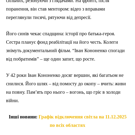
сильних, резонуючи з глядачами. На фронті, після
поранення, він став ментором: відео з вправами
переглянули тисячі, рятуючи від депресії.
Його синів чекає спадщина: історії про батька-героя.
Сестра планує фонд реабілітації на його честь. Колеги
знімуть документальний фільм. “Іван Кононенко спогади
від побратимів” – ще один запит, що росте.
У 42 роки Іван Кононенко досяг вершин, які багатьом не
снилися. Його шлях – від помосту до окопу – вчить: живи
на повну. Пам’ять про нього – вогонь, що гріє в холоди
війни.
Інші новини:
Графік відключення світла на 11.12.2025
по всіх областях