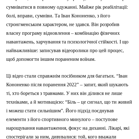
сумніватися в повному одужанні. Майже рік реабілітації:
болі, вправи, сумніви. Та Іван Кононенко, з його
стронгменським характером, не здався. Він розробив
власну програму відновлення – комбінацію фізичних
навантажень, харчування та психологічної стійкості. І що
найважливіше: записував відеоролики про цей процес,
щоб допомогти іншим пораненим воїнам.
Ці відео стали справжнім посібником для багатьох. “Іван
Кононенко після поранення 2022” – запит, який шукають
ті, хто бореться з травмами. У них він ділився не лише
техніками, а й мотивацією: “Біль – це сигнал, що ти живий
і можеш стати сильнішим”. Його підхід поєднував
елементи з його спортивного минулого – поступове
нарощування навантаження, фокус на диханні. Лікарі, які
спостерігали за ним, дивувалися: той, кого вважали