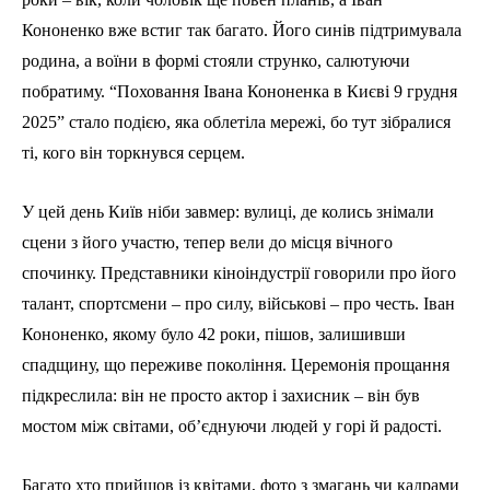
Кононенко вже встиг так багато. Його синів підтримувала
родина, а воїни в формі стояли струнко, салютуючи
побратиму. “Поховання Івана Кононенка в Києві 9 грудня
2025” стало подією, яка облетіла мережі, бо тут зібралися
ті, кого він торкнувся серцем.
У цей день Київ ніби завмер: вулиці, де колись знімали
сцени з його участю, тепер вели до місця вічного
спочинку. Представники кіноіндустрії говорили про його
талант, спортсмени – про силу, військові – про честь. Іван
Кононенко, якому було 42 роки, пішов, залишивши
спадщину, що переживе покоління. Церемонія прощання
підкреслила: він не просто актор і захисник – він був
мостом між світами, об’єднуючи людей у горі й радості.
Багато хто прийшов із квітами, фото з змагань чи кадрами