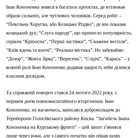
Іван Кононенко знявся в багатьох проєктах, де втілював
образи сильних, але чутливих чоловіків. Серед робіт –
“Пекельна Хоругва, або Козацьке Різдво”, де він показав
козацький дух; “Слуга народу”, що принесло популярність;
серіали “Кріпосна”, “Перші ластівки”, “Скажене весілля”,
“Київ вдень та вночі”, “Реальна містика”. Не забуваймо
“Дозор”, “Жовта Зірка”, “Вересень”, “Слідчі”, “Карась” – у
кожній ролі Іван Кононенко додавав щирості, ніби ділився
власним досвідом.
Та справжній поворот стався 24 лютого 2022 року, з
першим днем повномасштабного вторгнення. Іван
Кононенко, не вагаючись, записався добровольцем до
Тероборони Голосіївського району Києва. “Загибель Івана
Кононенка на Курському фронті” – цей запит з’явився
лише через роки, але з самого початку він обрав шлях