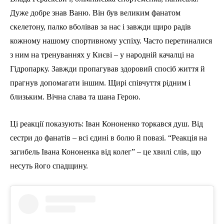
Дуже добре знав Ваню. Він був великим фанатом
скелетону, палко вболівав за нас і завжди щиро радів
кожному нашому спортивному успіху. Часто перетиналися
з ним на тренуваннях у Києві – у народній качалці на
Гідропарку. Завжди пропагував здоровий спосіб життя й
прагнув допомагати іншим. Щирі співчуття рідним і
близьким. Вічна слава та шана Герою.
Ці реакції показують: Іван Кононенко торкався душ. Від
сестри до фанатів – всі єдині в болю й повазі. “Реакція на
загибель Івана Кононенка від колег” – це хвилі слів, що
несуть його спадщину.