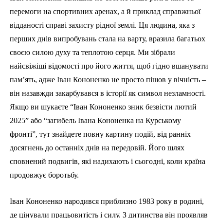
перемоги на спортивних аренах, а й приклад справжньої
відданості справі захисту рідної землі. Ця людина, яка з
перших днів випробувань стала на варту, вразила багатьох
своєю силою духу та теплотою серця. Ми зібрали
найсвіжіші відомості про його життя, щоб гідно вшанувати
пам’ять, адже Іван Кононенко не просто пішов у вічність –
він назавжди закарбувався в історії як символ незламності.
Якщо ви шукаєте “Іван Кононенко зник безвісти лютий
2025” або “загибель Івана Кононенка на Курському
фронті”, тут знайдете повну картину подій, від ранніх
досягнень до останніх днів на передовій. Його шлях
сповнений подвигів, які надихають і сьогодні, коли країна
продовжує боротьбу.
Іван Кононенко народився приблизно 1983 року в родині,
де цінували працьовитість і силу. З дитинства він проявляв