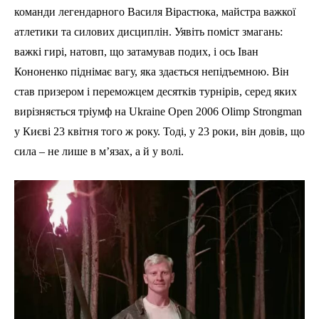
команди легендарного Василя Вірастюка, майстра важкої
атлетики та силових дисциплін. Уявіть поміст змагань:
важкі гирі, натовп, що затамував подих, і ось Іван
Кононенко піднімає вагу, яка здається непідъемною. Він
став призером і переможцем десятків турнірів, серед яких
вирізняється тріумф на Ukraine Open 2006 Olimp Strongman
у Києві 23 квітня того ж року. Тоді, у 23 роки, він довів, що
сила – не лише в м’язах, а й у волі.