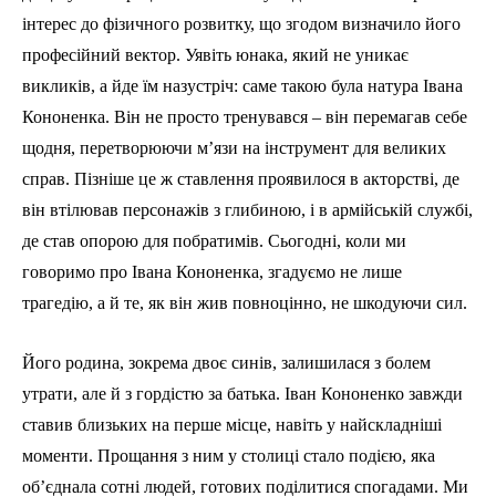
інтерес до фізичного розвитку, що згодом визначило його
професійний вектор. Уявіть юнака, який не уникає
викликів, а йде їм назустріч: саме такою була натура Івана
Кононенка. Він не просто тренувався – він перемагав себе
щодня, перетворюючи м’язи на інструмент для великих
справ. Пізніше це ж ставлення проявилося в акторстві, де
він втілював персонажів з глибиною, і в армійській службі,
де став опорою для побратимів. Сьогодні, коли ми
говоримо про Івана Кононенка, згадуємо не лише
трагедію, а й те, як він жив повноцінно, не шкодуючи сил.
Його родина, зокрема двоє синів, залишилася з болем
утрати, але й з гордістю за батька. Іван Кононенко завжди
ставив близьких на перше місце, навіть у найскладніші
моменти. Прощання з ним у столиці стало подією, яка
об’єднала сотні людей, готових поділитися спогадами. Ми