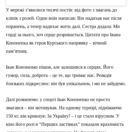
У мережі з’явилися тисячі постів: від фото з змагань до
кліпів з ролей. Один воїн написав: Він надихав нас після
поранень, а тепер надихає жити далі. Сестра додала: Ми
горді за нього, хоч серце розривається. Цитати про Івана
Кононенка як героя Курського напрямку – вічний
пам’ятник.
Іван Кононенко пішов, але залишився в серцях. Його
гумор, сила, доброта – це те, що тримає нас. Реакція
близьких підкреслює: він був унікальним, і ми не забудемо.
Далі розвинемо: у спорті Іван Кононенко не просто
змагався – він мотивував. На одному турнірі, піднімаючи
150 кг, він крикнув: За Україну! – і це стало вірусним. У
кіно його ролі в “Перших ластівках” показали вразливість