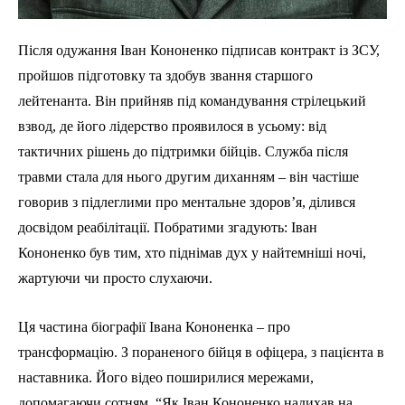
Після одужання Іван Кононенко підписав контракт із ЗСУ,
пройшов підготовку та здобув звання старшого
лейтенанта. Він прийняв під командування стрілецький
взвод, де його лідерство проявилося в усьому: від
тактичних рішень до підтримки бійців. Служба після
травми стала для нього другим диханням – він частіше
говорив з підлеглими про ментальне здоров’я, ділився
досвідом реабілітації. Побратими згадують: Іван
Кононенко був тим, хто піднімав дух у найтемніші ночі,
жартуючи чи просто слухаючи.
Ця частина біографії Івана Кононенка – про
трансформацію. З пораненого бійця в офіцера, з пацієнта в
наставника. Його відео поширилися мережами,
допомагаючи сотням. “Як Іван Кононенко надихав на