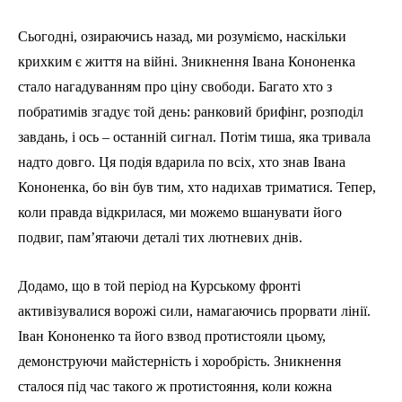
Сьогодні, озираючись назад, ми розуміємо, наскільки
крихким є життя на війні. Зникнення Івана Кононенка
стало нагадуванням про ціну свободи. Багато хто з
побратимів згадує той день: ранковий брифінг, розподіл
завдань, і ось – останній сигнал. Потім тиша, яка тривала
надто довго. Ця подія вдарила по всіх, хто знав Івана
Кононенка, бо він був тим, хто надихав триматися. Тепер,
коли правда відкрилася, ми можемо вшанувати його
подвиг, пам’ятаючи деталі тих лютневих днів.
Додамо, що в той період на Курському фронті
активізувалися ворожі сили, намагаючись прорвати лінії.
Іван Кононенко та його взвод протистояли цьому,
демонструючи майстерність і хоробрість. Зникнення
сталося під час такого ж протистояння, коли кожна