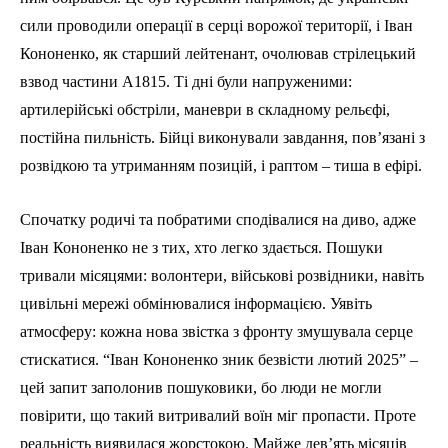
сили проводили операції в серці ворожої території, і Іван
Кононенко, як старший лейтенант, очолював стрілецький
взвод частини А1815. Ті дні були напруженими:
артилерійські обстріли, маневри в складному рельєфі,
постійна пильність. Бійці виконували завдання, пов’язані з
розвідкою та утриманням позицій, і раптом – тиша в ефірі.
Спочатку родичі та побратими сподівалися на диво, адже
Іван Кононенко не з тих, хто легко здається. Пошуки
тривали місяцями: волонтери, військові розвідники, навіть
цивільні мережі обмінювалися інформацією. Уявіть
атмосферу: кожна нова звістка з фронту змушувала серце
стискатися. “Іван Кононенко зник безвісти лютий 2025” –
цей запит заполонив пошуковики, бо люди не могли
повірити, що такий витривалий воїн міг пропасти. Проте
реальність виявилася жорстокою. Майже дев’ять місяців