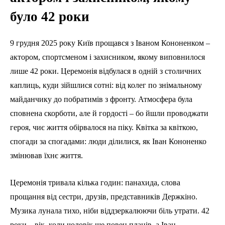
було 42 роки
9 грудня 2025 року Київ прощався з Іваном Кононенком –
актором, спортсменом і захисником, якому виповнилося
лише 42 роки. Церемонія відбулася в одній з столичних
каплиць, куди зійшлися сотні: від колег по знімальному
майданчику до побратимів з фронту. Атмосфера була
сповнена скорботи, але й гордості – бо йшли проводжати
героя, чиє життя обірвалося на піку. Квітка за квіткою,
спогади за спогадами: люди ділилися, як Іван Кононенко
змінював їхнє життя.
Церемонія тривала кілька годин: панахида, слова
прощання від сестри, друзів, представників Держкіно.
Музика лунала тихо, ніби віддзеркалюючи біль утрати. 42
роки – вік, коли чоловік ще повен планів, а Іван