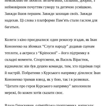
неможливо не любити: величезний, сильний, добрий, з
неймовірним почуттям гумору та дитячою усмішкою.
Завжди йшов першим. Завжди захищав своїх. Завжди
надихав. Ці слова з платформи Пам’ять стали гаслом для
багатьох.
Колеги з кіно приєдналися: один режисер згадав, як Іван
Кононенко на зйомках “Слуги народу” додавав сценам
теплоти, а актриса з “Кріпосної” – його підтримку в
складні моменти. Спортсмени, як Василь Вірастюк,
відзначили: він був душею команди, тим, хто піднімав гирі
й настрій. Побратими з Курського напрямку ділилися: Іван
Кононенко тримав взвод, як у бою, так і в розмовах.
“Цитати про героя Курського напрямку” заполонили
мережі, бо кожен хотів сказати своє.
Влада Гераскевич, олімпійська спортсменка, написала: