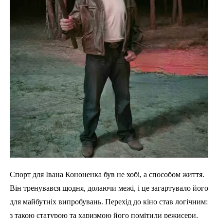
Спорт для Івана Кононенка був не хобі, а способом життя.
Він тренувався щодня, долаючи межі, і це загартувало його
для майбутніх випробувань. Перехід до кіно став логічним:
з такою статурою та харизмою його помітили режисери.