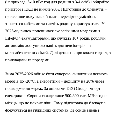
(наприклад, 5-10 кВт·год для родини з 3-4 осіб) і обирайте
пристрої з ККД не нижче 90%. Підготовка до блекаутів –
це не лише покупка, а й план: перевірте сумісність,
запасіться кабелями та навчіть родину користуватися. У
2025-му ринок поповнився екологічними моделями з
LiFePO4-акумуляторами, що служать 10+ років, роблячи
автономію доступною навіть для пенсіонерів чи
малозабезпечених сімей. Далі детально про кожен гаджет, з
прикладами та порадами.
Зима 2025-2026 обіцяє бути суворою: синоптики чекають
морозів до -20°C, а енергетики – дефіциту на 20% через
пошкодження мереж. За оцінками DiXi Group, імпорт
електрики з Європи складе лише 500-800 тис. МВт·год на
місяць, що не покриє піки. Тому підготовка до блекаутів
фокусується на гібридних системах, де сонце вдень і