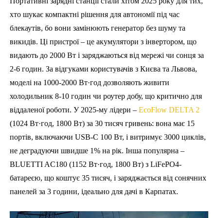
Портативні зарядні станції стали хітом 2025 року для тих,
хто шукає компактні рішення для автономії під час
блекаутів, бо вони замінюють генератор без шуму та
викидів. Ці пристрої – це акумулятори з інвертором, що
видають до 2000 Вт і заряджаються від мережі чи сонця за
2-6 годин. За відгуками користувачів з Києва та Львова,
моделі на 1000-2000 Вт·год дозволяють живити
холодильник 8-10 годин чи роутер добу, що критично для
віддаленої роботи. У 2025-му лідери –
EcoFlow DELTA 2
(1024 Вт·год, 1800 Вт) за 30 тисяч гривень: вона має 15
портів, включаючи USB-C 100 Вт, і витримує 3000 циклів,
не деградуючи швидше 1% на рік. Інша популярна –
BLUETTI AC180 (1152 Вт·год, 1800 Вт) з LiFePO4-
батареєю, що коштує 35 тисяч, і заряджається від сонячних
панелей за 3 години, ідеально для дачі в Карпатах.