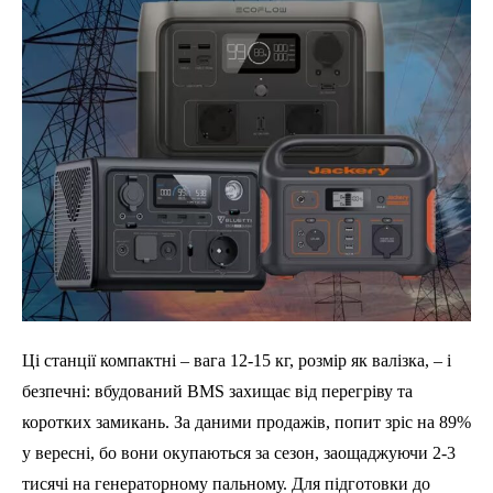
Ці станції компактні – вага 12-15 кг, розмір як валізка, – і
безпечні: вбудований BMS захищає від перегріву та
коротких замикань. За даними продажів, попит зріс на 89%
у вересні, бо вони окупаються за сезон, заощаджуючи 2-3
тисячі на генераторному пальному. Для підготовки до