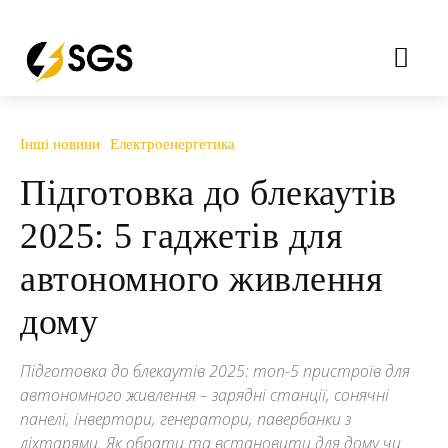
Інші новини
Електроенергетика
Підготовка до блекаутів
2025: 5 гаджетів для
автономного живлення
дому
Підготовка до блекаутів 2025: топ-5 пристроїв для
автономного живлення – зарядні станції, сонячні
панелі, інвертори, генератори, павербанки з
ліхтарями. Як обрати та встановити для дому чи