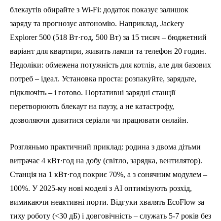
блекаутів обирайте з Wi-Fi: додаток показує залишок
заряду та прогнозує автономію. Наприклад, Jackery
Explorer 500 (518 Вт·год, 500 Вт) за 15 тисяч – бюджетний
варіант для квартири, живить лампи та телефон 20 годин.
Недоліки: обмежена потужність для котлів, але для базових
потреб – ідеал. Установка проста: розпакуйте, зарядьте,
підключіть – і готово. Портативні зарядні станції
перетворюють блекаут на паузу, а не катастрофу,
дозволяючи дивитися серіали чи працювати онлайн.
Розгляньмо практичний приклад: родина з двома дітьми
витрачає 4 кВт·год на добу (світло, зарядка, вентилятор).
Станція на 1 кВт·год покриє 70%, а з сонячним модулем –
100%. У 2025-му нові моделі з AI оптимізують розхід,
вимикаючи неактивні порти. Відгуки хвалять EcoFlow за
тиху роботу (<30 дБ) і довговічність – служать 5-7 років без