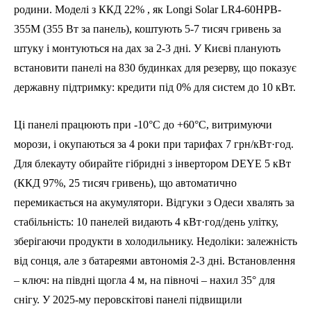
родини. Моделі з ККД 22% , як Longi Solar LR4-60HPB-
355M (355 Вт за панель), коштують 5-7 тисяч гривень за
штуку і монтуються на дах за 2-3 дні. У Києві планують
встановити панелі на 830 будинках для резерву, що показує
державну підтримку: кредити під 0% для систем до 10 кВт.
Ці панелі працюють при -10°C до +60°C, витримуючи
морози, і окупаються за 4 роки при тарифах 7 грн/кВт·год.
Для блекауту обирайте гібридні з інвертором DEYE 5 кВт
(ККД 97%, 25 тисяч гривень), що автоматично
перемикається на акумулятори. Відгуки з Одеси хвалять за
стабільність: 10 панелей видають 4 кВт·год/день улітку,
зберігаючи продукти в холодильнику. Недоліки: залежність
від сонця, але з батареями автономія 2-3 дні. Встановлення
– ключ: на півдні щогла 4 м, на півночі – нахил 35° для
снігу. У 2025-му перовскітові панелі підвищили