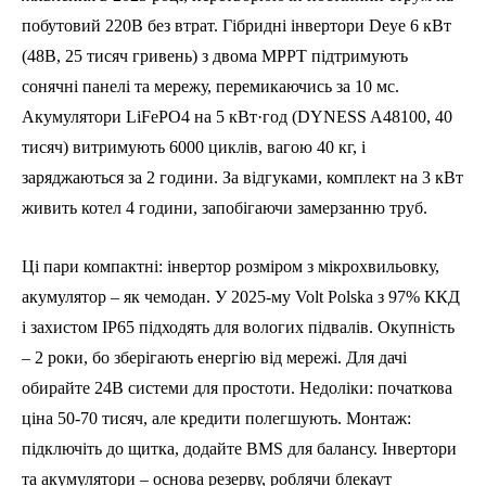
побутовий 220В без втрат. Гібридні інвертори Deye 6 кВт
(48В, 25 тисяч гривень) з двома MPPT підтримують
сонячні панелі та мережу, перемикаючись за 10 мс.
Акумулятори LiFePO4 на 5 кВт·год (DYNESS A48100, 40
тисяч) витримують 6000 циклів, вагою 40 кг, і
заряджаються за 2 години. За відгуками, комплект на 3 кВт
живить котел 4 години, запобігаючи замерзанню труб.
Ці пари компактні: інвертор розміром з мікрохвильовку,
акумулятор – як чемодан. У 2025-му Volt Polska з 97% ККД
і захистом IP65 підходять для вологих підвалів. Окупність
– 2 роки, бо зберігають енергію від мережі. Для дачі
обирайте 24В системи для простоти. Недоліки: початкова
ціна 50-70 тисяч, але кредити полегшують. Монтаж:
підключіть до щитка, додайте BMS для балансу. Інвертори
та акумулятори – основа резерву, роблячи блекаут