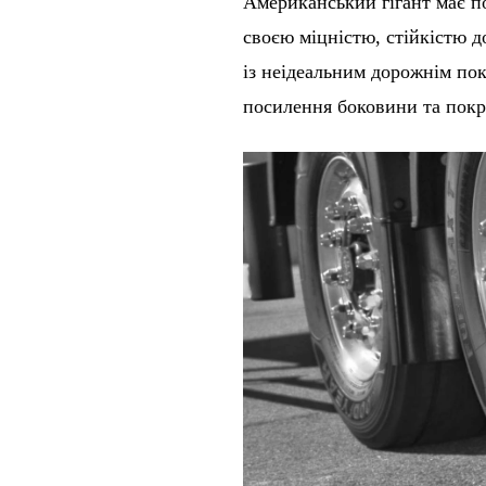
Американський гігант має п
своєю міцністю, стійкістю 
із неідеальним дорожнім по
посилення боковини та покр