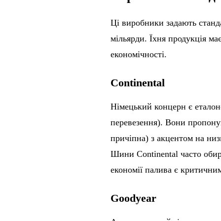
Ці виробники задають станда
мільярди. Їхня продукція м
економічності.
Continental
Німецький концерн є еталоно
перевезення). Вони пропоную
причіпна) з акцентом на низ
Шини Continental часто обир
економії палива є критични
Goodyear