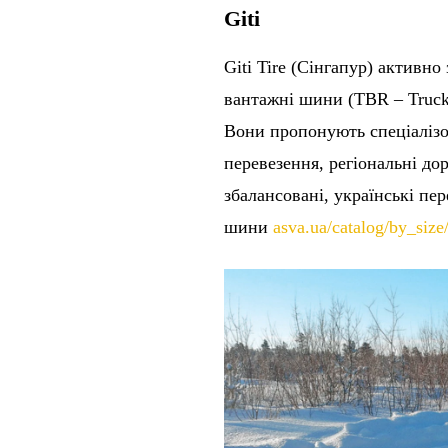
Giti
Giti Tire (Сінгапур) активн
вантажні шини (TBR – Truck
Вони пропонують спеціалізов
перевезення, регіональні дор
збалансовані, українські пе
шини
asva.ua/catalog/by_size