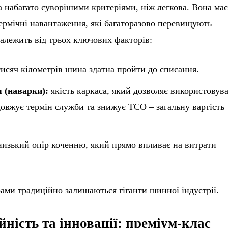
а набагато суворішими критеріями, ніж легкова. Вона ма
термічні навантаження, які багаторазово перевищують
залежить від трьох ключових факторів:
тисяч кілометрів шина здатна пройти до списання.
 (наварки):
якість каркаса, який дозволяє використовув
овжує термін служби та знижує TCO – загальну вартість
изький опір коченню, який прямо впливає на витрати
ерами традиційно залишаються гіганти шинної індустрії.
ність та інновації: преміум-клас