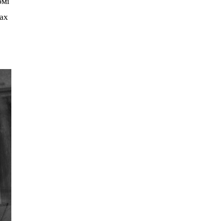
омі
ах