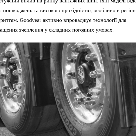
отужний вплив на ринку вантажних шин. Їхні моделі від
до пошкоджень та високою прохідністю, особливо в регіон
криттям. Goodyear активно впроваджує технології для
ащення зчеплення у складних погодних умовах.