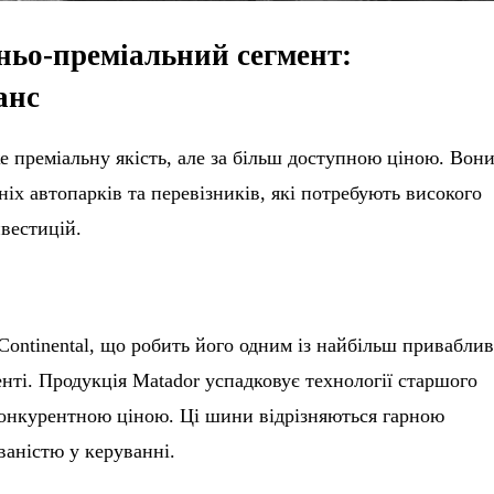
дньо-преміальний сегмент:
анс
 преміальну якість, але за більш доступною ціною. Вон
ніх автопарків та перевізників, які потребують високого
вестицій.
Continental, що робить його одним із найбільш привабли
енті. Продукція Matador успадковує технології старшого
 конкурентною ціною. Ці шини відрізняються гарною
ваністю у керуванні.