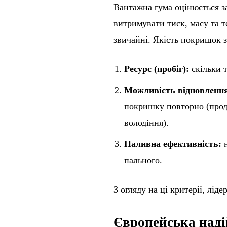
Вантажна гума оцінюється з
витримувати тиск, масу та 
звичайні. Якість покришок 
Ресурс (пробіг):
скільки 
Можливість відновлення
покришку повторно (прод
володіння).
Паливна ефективність:
н
пального.
З огляду на ці критерії, лід
Європейська надій