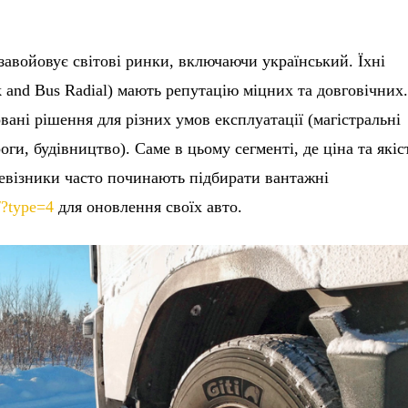
о завойовує світові ринки, включаючи український. Їхні
 and Bus Radial) мають репутацію міцних та довговічних
ані рішення для різних умов експлуатації (магістральні
оги, будівництво). Саме в цьому сегменті, де ціна та якіс
ревізники часто починають підбирати вантажні
/?type=4
для оновлення своїх авто.