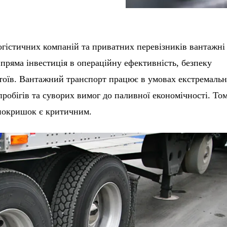
огістичних компаній та приватних перевізників вантажні
 пряма інвестиція в операційну ефективність, безпеку
стоїв. Вантажний транспорт працює в умовах екстремаль
робігів та суворих вимог до паливної економічності. То
 покришок є критичним.