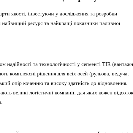
рти якості, інвестуючи у дослідження та розробки
ає найвищий ресурс та найкращі показники паливної
м надійності та технологічності у сегменті TIR (вантажн
ть комплексні рішення для всіх осей (рульова, ведуча,
ький опір коченню та високу здатність до відновлення.
ають великі логістичні компанії, для яких кожен відсото
м.