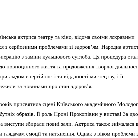
їнська актриса театру та кіно, відома своїми яскравими
ся з серйозними проблемами зі здоров’ям. Народна артис
перацію з заміни кульшового суглоба. Ця процедура стал
до повноцінного життя та продовження творчої діяльност
рикладом енергійності та відданості мистецтву, і її
ежили за новинами про стан здоров’я.
років присвятила сцені Київського академічного Молодо
забутніх образів. Її роль Проні Прокопівни у виставі За дв
а виступи збирали повні зали. Актриса також знімалася 
чи глядачам емоції та натхнення. Однак з віком проблеми 