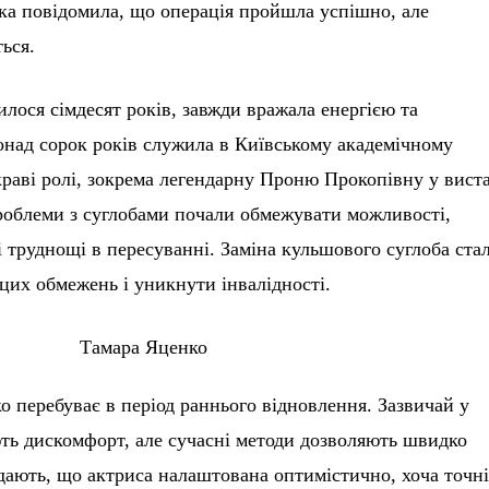
ка повідомила, що операція пройшла успішно, але
ься.
лося сімдесят років, завжди вражала енергією та
понад сорок років служила в Київському академічному
краві ролі, зокрема легендарну Проню Прокопівну у виста
проблеми з суглобами почали обмежувати можливості,
 труднощі в пересуванні. Заміна кульшового суглоба ста
цих обмежень і уникнути інвалідності.
о перебуває в період раннього відновлення. Зазвичай у
ють дискомфорт, але сучасні методи дозволяють швидко
едають, що актриса налаштована оптимістично, хоча точн