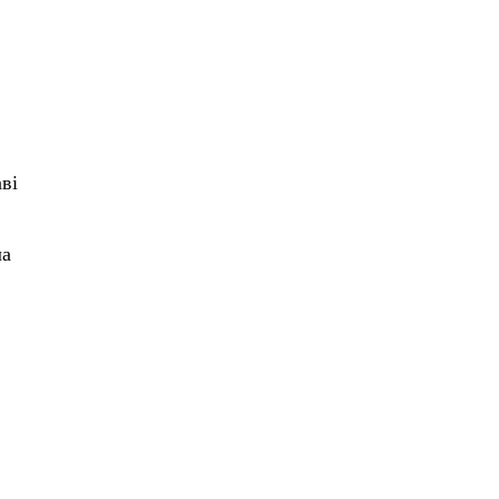
ві
ла
і