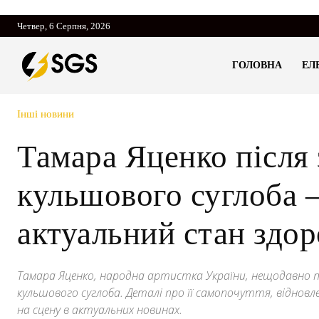
Четвер, 6 Серпня, 2026
ГОЛОВНА
ЕЛ
Інші новини
Тамара Яценко після 
кульшового суглоба 
актуальний стан здор
Тамара Яценко, народна артистка України, нещодавно пе
кульшового суглоба. Деталі про її самопочуття, віднов
на сцену в актуальних новинах.