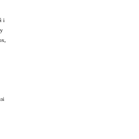
 і
ну
ох,
зі