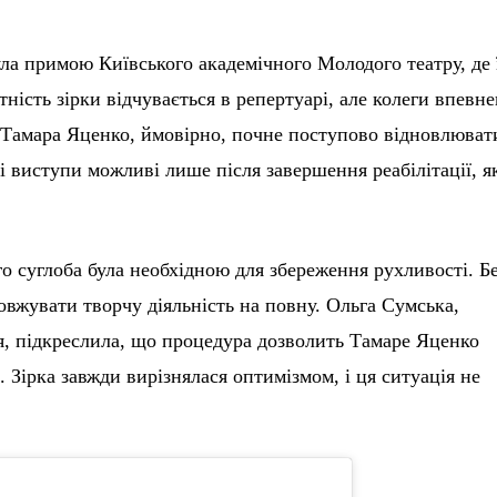
ла примою Київського академічного Молодого театру, де 
ність зірки відчувається в репертуарі, але колеги впевне
і Тамара Яценко, ймовірно, почне поступово відновлюват
і виступи можливі лише після завершення реабілітації, я
о суглоба була необхідною для збереження рухливості. Б
довжувати творчу діяльність на повну. Ольга Сумська,
, підкреслила, що процедура дозволить Тамаре Яценко
. Зірка завжди вирізнялася оптимізмом, і ця ситуація не