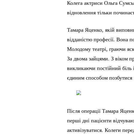
Колега актриси Ольга Сумсь
відновлення тільки починаєт
Тамара Яценко, якій виповни
відданістю професії. Вона 
Молодому театрі, граючи яс
За двома зайцями. З віком 
викликаючи постійний біль і
єдиним способом позбутися 
Після операції Тамара Яценк
перші дні пацієнти відчува
активізуватися. Колеги пер