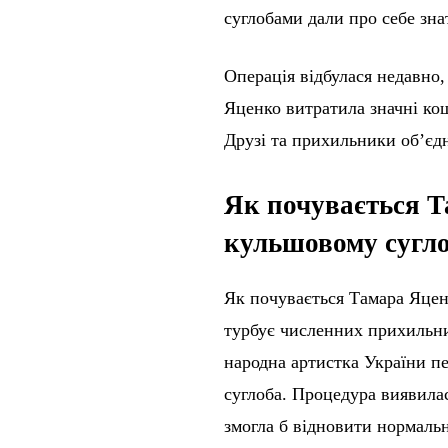
суглобами дали про себе зна
Операція відбулася недавно,
Яценко витратила значні кош
Друзі та прихильники об’єдн
Як почувається Т
кульшовому сугло
Як почувається Тамара Яценк
турбує численних прихильни
народна артистка України пе
суглоба. Процедура виявила
змогла б відновити нормальн