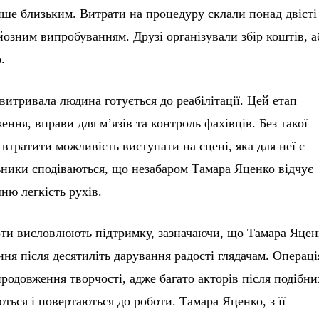
ише близьким. Витрати на процедуру склали понад двісті
йозним випробуванням. Друзі організували збір коштів, 
.
витривала людина готується до реабілітації. Цей етап
ння, вправи для м’язів та контроль фахівців. Без такої
 втратити можливість виступати на сцені, яка для неї є
ники сподіваються, що незабаром Тамара Яценко відчує
ню легкість рухів.
ноти висловлюють підтримку, зазначаючи, що Тамара Яцен
ня після десятиліть дарування радості глядачам. Операці
родовження творчості, адже багато акторів після подібни
ься і повертаються до роботи. Тамара Яценко, з її