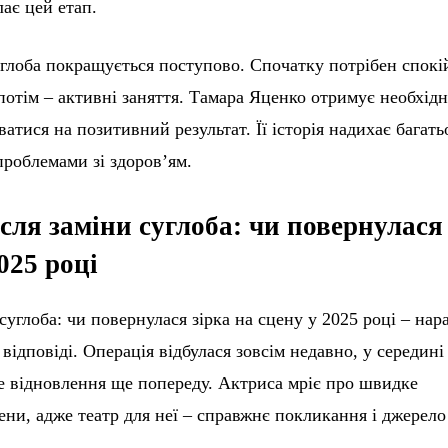
ає цей етап.
глоба покращується поступово. Спочатку потрібен спокій
потім – активні заняття. Тамара Яценко отримує необхід
атися на позитивний результат. Її історія надихає багать
проблемами зі здоров’ям.
сля заміни суглоба: чи повернулася
025 році
углоба: чи повернулася зірка на сцену у 2025 році – нара
відповіді. Операція відбулася зовсім недавно, у середині
не відновлення ще попереду. Актриса мріє про швидке
ни, адже театр для неї – справжнє покликання і джерело