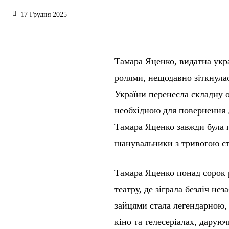
17 Грудня 2025
Тамара Яценко, видатна укра
ролями, нещодавно зіткнула
України перенесла складну о
необхідною для повернення 
Тамара Яценко завжди була п
шанувальники з тривогою ст
Тамара Яценко понад сорок 
театру, де зіграла безліч не
зайцями стала легендарною, 
кіно та телесеріалах, дарую