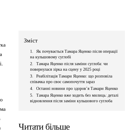
Зміст
тка
Як почувається Тамара Яценко після операції
а
на кульшовому суглобі
і.
Тамара Яценко після заміни суглоба: чи
повернулася зірка на сцену у 2025 році
Реабілітація Тамари Яценко: що розповіла
співачка про своє самопочуття зараз
Останні новини про здоров’я Тамари Яценко
Тамара Яценко вже ходить без милиць: деталі
го
відновлення після заміни кульшового суглоба
ома
в
Читати більше
з