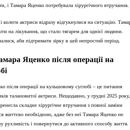
ти, і Тамара Яценко потребувала хірургічного втручання.
 і колеги актриси відразу відгукнулися на ситуацію. Тама
ти на лікування, що стало тягарем для однієї людини.
алися, аби підтримати зірку в цей непростий період.
амара Яценко після операції на
бі
о після операції на кульшовому суглобі – це питання
ків талановитої актриси. Нещодавно, у грудні 2025 року
ренесла складне хірургічне втручання з повної заміни
ся життєво необхідною, адже без неї Тамара Яценко не
у рухливість і повернутися до активного способу життя.