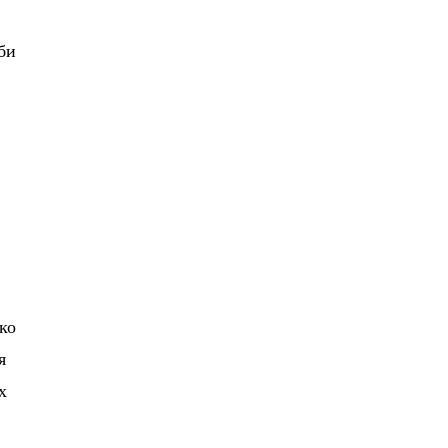
аби
ко
я
х