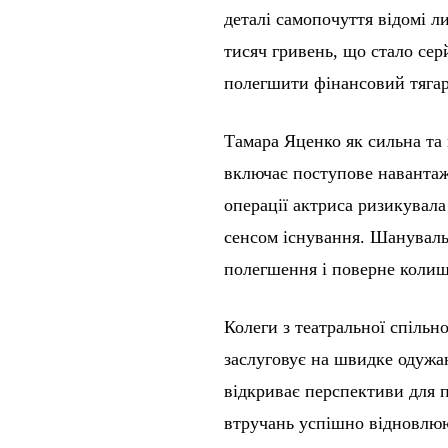
деталі самопочуття відомі л
тисяч гривень, що стало сер
полегшити фінансовий тягар
Тамара Яценко як сильна та 
включає поступове навантаже
операції актриса ризикувала
сенсом існування. Шануваль
полегшення і поверне колиш
Колеги з театральної спіль
заслуговує на швидке одужан
відкриває перспективи для п
втручань успішно відновлюют