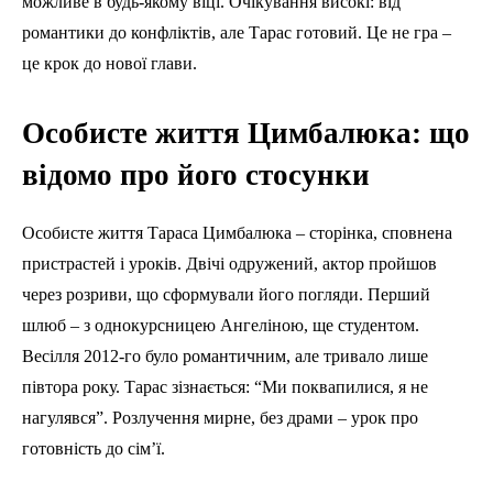
можливе в будь-якому віці. Очікування високі: від
романтики до конфліктів, але Тарас готовий. Це не гра –
це крок до нової глави.
Особисте життя Цимбалюка: що
відомо про його стосунки
Особисте життя Тараса Цимбалюка – сторінка, сповнена
пристрастей і уроків. Двічі одружений, актор пройшов
через розриви, що сформували його погляди. Перший
шлюб – з однокурсницею Ангеліною, ще студентом.
Весілля 2012-го було романтичним, але тривало лише
півтора року. Тарас зізнається: “Ми поквапилися, я не
нагулявся”. Розлучення мирне, без драми – урок про
готовність до сім’ї.