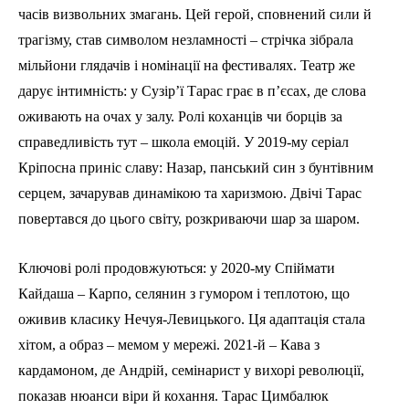
часів визвольних змагань. Цей герой, сповнений сили й
трагізму, став символом незламності – стрічка зібрала
мільйони глядачів і номінації на фестивалях. Театр же
дарує інтимність: у Сузір’ї Тарас грає в п’єсах, де слова
оживають на очах у залу. Ролі коханців чи борців за
справедливість тут – школа емоцій. У 2019-му серіал
Кріпосна приніс славу: Назар, панський син з бунтівним
серцем, зачарував динамікою та харизмою. Двічі Тарас
повертався до цього світу, розкриваючи шар за шаром.
Ключові ролі продовжуються: у 2020-му Спіймати
Кайдаша – Карпо, селянин з гумором і теплотою, що
оживив класику Нечуя-Левицького. Ця адаптація стала
хітом, а образ – мемом у мережі. 2021-й – Кава з
кардамоном, де Андрій, семінарист у вихорі революції,
показав нюанси віри й кохання. Тарас Цимбалюк