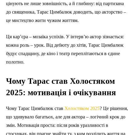
цінують не лише зовнішність, а й глибину: від партизана
до священика, Тарас Цимбалюк доводить, що акторство –
це мистецтво жити чужим життям.
Ця кар’єра – мозаїка успіхів. У інтерв’ю актор зізнається:
кожна роль – урок. Від дебюту до хітів, Тарас Цимбалюк
будує спадщину, де кіно і театр переплітаються в єдине
полотно.
Чому Тарас став Холостяком
2025: мотивація і очікування
Чому Тарас Цимбалюк став
Холостяком 2025
? Це рішення,
що здивувало багатьох, але для актора – логічний крок до
змін. Мотивація проста: після років уразливості в
стосунках, він прагне знайти ту, з ким розділить життя на