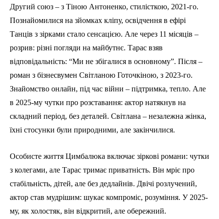
Другий союз – з Тіною Антоненко, стилісткою, 2021-го.
Познайомилися на зйомках кліпу, освідчення в ефірі
Танців з зірками стало сенсацією. Але через 11 місяців –
розрив: різні погляди на майбутнє. Тарас взяв
відповідальність: “Ми не збігалися в основному”. Після –
роман з бізнесвумен Світланою Готочкіною, з 2023-го.
Знайомство онлайн, під час війни – підтримка, тепло. Але
в 2025-му чутки про розставання: актор натякнув на
складний період, без деталей. Світлана – незалежна жінка,
їхні стосунки були природними, але закінчилися.
Особисте життя Цимбалюка включає зіркові романи: чутки
з колегами, але Тарас тримає приватність. Він мріє про
стабільність, дітей, але без дедлайнів. Двічі розлучений,
актор став мудрішим: шукає компроміс, розуміння. У 2025-
му, як холостяк, він відкритий, але обережний.