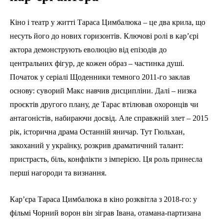
Кіно і театр у житті Тараса Цимбалюка – це два крила, що
несуть його до нових горизонтів. Ключові ролі в кар’єрі
актора демонструють еволюцію від епізодів до
центральних фігур, де кожен образ – частинка душі.
Початок у серіалі Щоденники темного 2011-го заклав
основу: суворий Макс навчив дисципліни. Далі – низка
проєктів другого плану, де Тарас втілював охоронців чи
антагоністів, набираючи досвід. Але справжній злет – 2015
рік, історична драма Останній яничар. Тут Гюльхан,
закоханий у українку, розкрив драматичний талант:
пристрасть, біль, конфлікти з імперією. Ця роль принесла
перші нагороди та визнання.
Кар’єра Тараса Цимбалюка в кіно розквітла з 2018-го: у
фільмі Чорний ворон він зіграв Івана, отамана-партизана