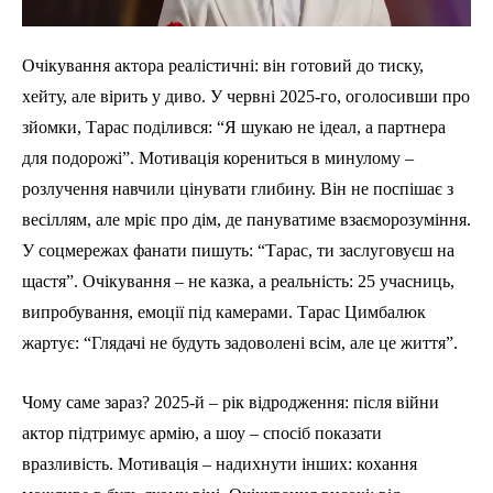
Очікування актора реалістичні: він готовий до тиску,
хейту, але вірить у диво. У червні 2025-го, оголосивши про
зйомки, Тарас поділився: “Я шукаю не ідеал, а партнера
для подорожі”. Мотивація корениться в минулому –
розлучення навчили цінувати глибину. Він не поспішає з
весіллям, але мріє про дім, де пануватиме взаєморозуміння.
У соцмережах фанати пишуть: “Тарас, ти заслуговуєш на
щастя”. Очікування – не казка, а реальність: 25 учасниць,
випробування, емоції під камерами. Тарас Цимбалюк
жартує: “Глядачі не будуть задоволені всім, але це життя”.
Чому саме зараз? 2025-й – рік відродження: після війни
актор підтримує армію, а шоу – спосіб показати
вразливість. Мотивація – надихнути інших: кохання