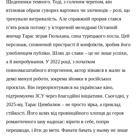
Щоденники темного. Тоді, з голеним черепом, він
втілював образи суворих вартових чи злочинців – ролі, що
тренували витривалість. Але справжній прорив стався
п’ять років потому: у історичній мелодрамі Останній
яничар Тарас зіграв Гюльхана, сина турецького посла. Цей
персонаж, сповнений пристрасті й конфліктів, зробив його
улюбленцем публіки. Шлях до слави – це не лише успіхи,
а й випробування. У 2022 році, з початком
повномасштабного вторгнення, актор зізнався в жалю за
деякі минулі роботи, зокрема зйомки в російських
проєктах. Він переорієнтувався на українське кіно,
підтримуючи ЗСУ через благодійні ініціативи. Сьогодні, у
2025-му, Тарас Цимбалюк – не просто зірка, а приклад
стійкості. Його шлях від провінційного хлопця до героя
романтичного шоу надихає: вірити в себе, попри
перешкоди, і йти до мети. Фанати бачать у ньому не лише