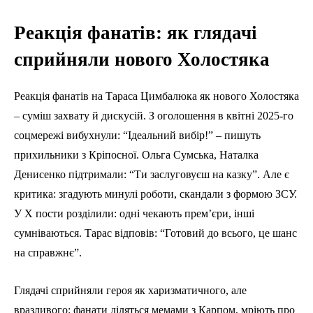
Реакція фанатів: як глядачі
сприйняли нового Холостяка
Реакція фанатів на Тараса Цимбалюка як нового Холостяка
– суміш захвату й дискусій. З оголошення в квітні 2025-го
соцмережі вибухнули: “Ідеальний вибір!” – пишуть
прихильники з Кріпосної. Ольга Сумська, Наталка
Денисенко підтримали: “Ти заслуговуєш на казку”. Але є
критика: згадують минулі роботи, скандали з формою ЗСУ.
У X пости розділили: одні чекають прем’єри, інші
сумніваються. Тарас відповів: “Готовий до всього, це шанс
на справжнє”.
Глядачі сприйняли героя як харизматичного, але
вразливого: фанати діляться мемами з Карпом, мріють про