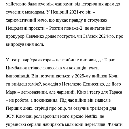
майстерно балансує між жанрами: від історичних драм до
сучасних мелодрам. У Невірній 2021-го він –
харизматичний мачо, що шукає правду в стосунках.
Нещодавні проєкти – Розтин покаже-2, де антагоніст
прокурор Левченко додає гостроти, чи Зв’язок 2024-го, про
випробування долі.
У театрі кар’єра актора – це глибина: вистави, де Тарас
Цимбалюк втілює філософів чи коханців, учать
імпровізації. Він не зупиняється: у 2025-му вийшов Коли
ти вийдеш заміж?, комедія з Наталкою Денисенко, де його
Марк – легковажний, але чарівний. Кіно і театр для Тараса
– не робота, а покликання. Під час війни він знявся в
Перших днях, стрічці про опір, та озвучив трейлери для
ЗСУ. Ключові ролі зробили його зіркою Netflix, де
українські серіали набирають мільйони переглядів. Фанати