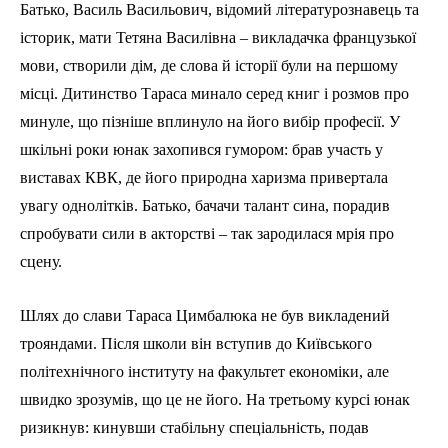
Батько, Василь Васильович, відомий літературознавець та
історик, мати Тетяна Василівна – викладачка французької
мови, створили дім, де слова й історії були на першому
місці. Дитинство Тараса минало серед книг і розмов про
минуле, що пізніше вплинуло на його вибір професії. У
шкільні роки юнак захопився гумором: брав участь у
виставах КВК, де його природна харизма привертала
увагу однолітків. Батько, бачачи талант сина, порадив
спробувати сили в акторстві – так зародилася мрія про
сцену.
Шлях до слави Тараса Цимбалюка не був викладений
трояндами. Після школи він вступив до Київського
політехнічного інституту на факультет економіки, але
швидко зрозумів, що це не його. На третьому курсі юнак
ризикнув: кинувши стабільну спеціальність, подав