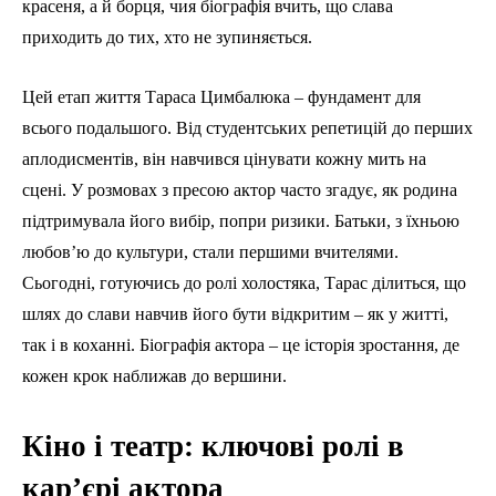
красеня, а й борця, чия біографія вчить, що слава
приходить до тих, хто не зупиняється.
Цей етап життя Тараса Цимбалюка – фундамент для
всього подальшого. Від студентських репетицій до перших
аплодисментів, він навчився цінувати кожну мить на
сцені. У розмовах з пресою актор часто згадує, як родина
підтримувала його вибір, попри ризики. Батьки, з їхньою
любов’ю до культури, стали першими вчителями.
Сьогодні, готуючись до ролі холостяка, Тарас ділиться, що
шлях до слави навчив його бути відкритим – як у житті,
так і в коханні. Біографія актора – це історія зростання, де
кожен крок наближав до вершини.
Кіно і театр: ключові ролі в
кар’єрі актора