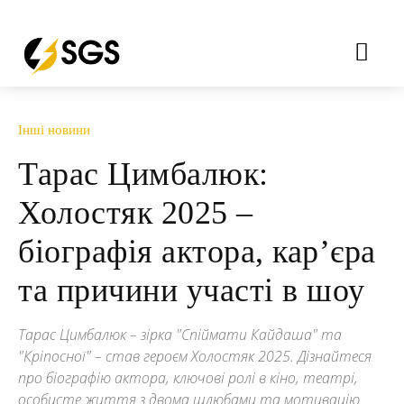
Інші новини
Тарас Цимбалюк:
Холостяк 2025 –
біографія актора, кар’єра
та причини участі в шоу
Тарас Цимбалюк – зірка "Спіймати Кайдаша" та
"Кріпосної" – став героєм Холостяк 2025. Дізнайтеся
про біографію актора, ключові ролі в кіно, театрі,
особисте життя з двома шлюбами та мотивацію