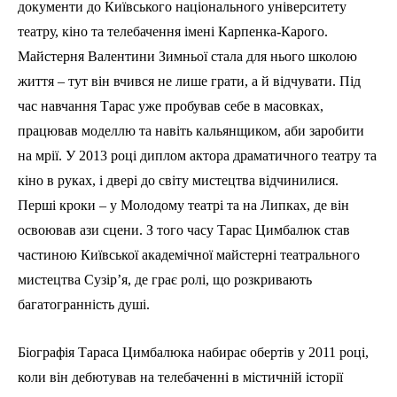
документи до Київського національного університету
театру, кіно та телебачення імені Карпенка-Карого.
Майстерня Валентини Зимньої стала для нього школою
життя – тут він вчився не лише грати, а й відчувати. Під
час навчання Тарас уже пробував себе в масовках,
працював моделлю та навіть кальянщиком, аби заробити
на мрії. У 2013 році диплом актора драматичного театру та
кіно в руках, і двері до світу мистецтва відчинилися.
Перші кроки – у Молодому театрі та на Липках, де він
освоював ази сцени. З того часу Тарас Цимбалюк став
частиною Київської академічної майстерні театрального
мистецтва Сузір’я, де грає ролі, що розкривають
багатогранність душі.
Біографія Тараса Цимбалюка набирає обертів у 2011 році,
коли він дебютував на телебаченні в містичній історії