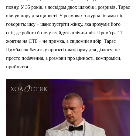
повну. У 35 років, з досвідом двох шлюбів і розривів, Тарас
відчув пору для щирості. У розмовах з журналістами він
говорить: шоу – шанс зустріти жінку, яка зрозуміє його
світ, де робота й почуття йдуть пліч-о-пліч. Прем’єра 17
жовтня на СТБ – не примха, а свідомий вибір. Тарас
Цимбалюк бачить у проєкті платформу для діалогу: не
просто побачення, а розмови про цінності, компроміси,
прийняття.