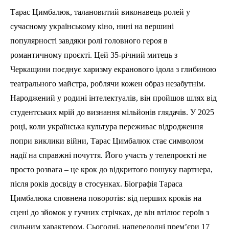
Тарас Цимбалюк, талановитий виконавець ролей у
сучасному українському кіно, нині на вершині
популярності завдяки ролі головного героя в
романтичному проєкті. Цей 35-річний митець з
Черкащини поєднує харизму екранового ідола з глибиною
театрального майстра, роблячи кожен образ незабутнім.
Народжений у родині інтелектуалів, він пройшов шлях від
студентських мрій до визнання мільйонів глядачів. У 2025
році, коли українська культура переживає відродження
попри виклики війни, Тарас Цимбалюк стає символом
надії на справжні почуття. Його участь у телепроєкті не
просто розвага – це крок до відкритого пошуку партнера,
після років досвіду в стосунках. Біографія Тараса
Цимбалюка сповнена поворотів: від перших кроків на
сцені до зйомок у гучних стрічках, де він втілює героїв з
сильним характером. Сьогодні, напередодні прем’єри 17