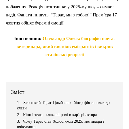
побачення. Реакція позитивна: у 2025-му шоу – символ
надії. Фанати пишуть: “Тарас, ми з тобою!” Прем’єра 17
жовтня обіцяє буремні емоції.
Інші новини:
Олександр Олесь: біографія поета-
ветеринара, який висміяв емігрантів і викрив
сталінські репресії
Зміст
Хто такий Тарас Цимбалюк: біографія та шлях до
слави
Кіно і театр: ключові ролі в кар’єрі актора
Чому Тарас став Холостяком 2025: мотивація і
очікування