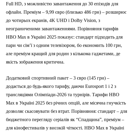
Full HD, з можливістю завантаження до 30 епізодів для
офлайн. Преміум – 9,99 євро (близько 486 грн) – розширює
до чотирьох екранів, 4K UHD і Dolby Vision, з
неограниченими завантаженнями. Порівняння тарифів
HBO Max в Україні 2025 показує: стандарт підходить для
пари чи сім’ї з одним телевізором, бо економить 100 грн,
але преміум кращий для родин з кількома гаджетами, де
якість зображення критична.
Додатковий спортивний пакет – 3 євро (145 грн) –
додається до будь-якого тарифу, даючи Eurosport 1 і 2 з
трансляціями Олімпіади-2026 та турнірів. Тарифи HBO
Max в Україні 2025 без річних опцій, але місячна гнучкість
дозволяє скасовувати без втрат. Порівняння: стандарт – для
бюджетного перегляду серіалів як “Спадщина”, преміум –
для кінофестивалів у високій чіткості. HBO Max в Україні