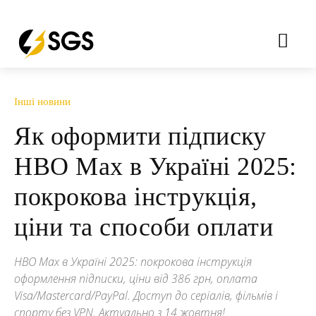
Інші новини
Як оформити підписку
HBO Max в Україні 2025:
покрокова інструкція,
ціни та способи оплати
HBO Max в Україні 2025: покрокова інструкція
оформлення підписки, ціни від 386 грн, оплата
Visa/Mastercard/PayPal. Доступ до серіалів, фільмів і
спорту без VPN. Актуально з 14 жовтня!