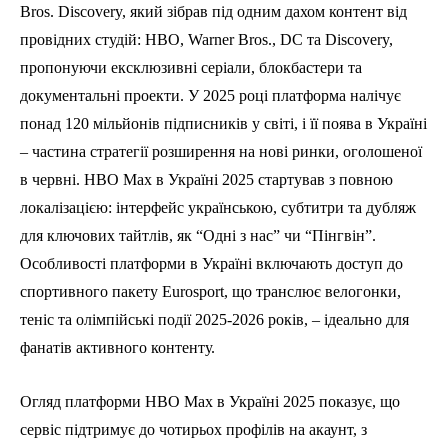
Bros. Discovery, який зібрав під одним дахом контент від
провідних студій: HBO, Warner Bros., DC та Discovery,
пропонуючи ексклюзивні серіали, блокбастери та
документальні проекти. У 2025 році платформа налічує
понад 120 мільйонів підписників у світі, і її поява в Україні
– частина стратегії розширення на нові ринки, оголошеної
в червні. HBO Max в Україні 2025 стартував з повною
локалізацією: інтерфейс українською, субтитри та дубляж
для ключових тайтлів, як “Одні з нас” чи “Пінгвін”.
Особливості платформи в Україні включають доступ до
спортивного пакету Eurosport, що транслює велогонки,
теніс та олімпійські події 2025-2026 років, – ідеально для
фанатів активного контенту.
Огляд платформи HBO Max в Україні 2025 показує, що
сервіс підтримує до чотирьох профілів на акаунт, з