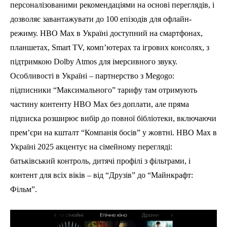
персоналізованими рекомендаціями на основі переглядів, і
дозволяє завантажувати до 100 епізодів для офлайн-
режиму. HBO Max в Україні доступний на смартфонах,
планшетах, Smart TV, комп’ютерах та ігрових консолях, з
підтримкою Dolby Atmos для імерсивного звуку.
Особливості в Україні – партнерство з Megogo:
підписники “Максимального” тарифу там отримують
частину контенту HBO Max без доплати, але пряма
підписка розширює вибір до повної бібліотеки, включаючи
прем’єри на кшталт “Компанія босів” у жовтні. HBO Max в
Україні 2025 акцентує на сімейному перегляді:
батьківський контроль, дитячі профілі з фільтрами, і
контент для всіх віків – від “Друзів” до “Майнкрафт:
Фільм”.