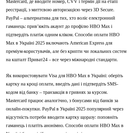
Mastercard, де вводите номер, CVV і термін дії на етапі
реєстрації, з миттєвою авторизацією через 3D Secure.
PayPal – альтернатива для тих, хто воліє електронний
гаманець: прив’яжіть акаунт до профілю HBO Max і
підтвердіть платіж одним кліком. Способи оплати HBO
Max в Україні 2025 включають American Express для
преміум-користувачів, але без крипти чи локальних систем
на кшталт Приват24 – все через міжнародні стандарти.
Як використовувати Visa для HBO Max в Україні: оберіть
картку на кроці оплати, введіть дані і підтвердіть SMS-
кодом від банку – транзакція в гривнях за курсом.
Mastercard працює аналогічно, з бонусами від банків за
онлайн-покупки. PayPal в Україні 2025 популярний через
відсутність потреби вводити картку щоразу: поповніть
гаманець і платіть анонімно. Способи оплати HBO Max в