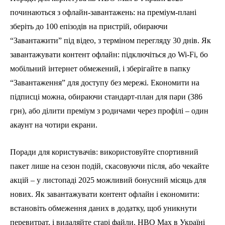
починаються з офлайн-завантажень: на преміум-плані
зберіть до 100 епізодів на пристрій, обираючи
“Завантажити” під відео, з терміном перегляду 30 днів. Як
завантажувати контент офлайн: підключіться до Wi-Fi, бо
мобільний інтернет обмежений, і зберігайте в папку
“Завантаження” для доступу без мережі. Економити на
підписці можна, обираючи стандарт-план для пари (386
грн), або ділити преміум з родичами через профілі – один
акаунт на чотири екрани.
Поради для користувачів: використовуйте спортивний
пакет лише на сезон подій, скасовуючи після, або чекайте
акцій – у листопаді 2025 можливий бонусний місяць для
нових. Як завантажувати контент офлайн і економити:
встановіть обмеження даних в додатку, щоб уникнути
перевитрат, і видаляйте старі файли. HBO Max в Україні