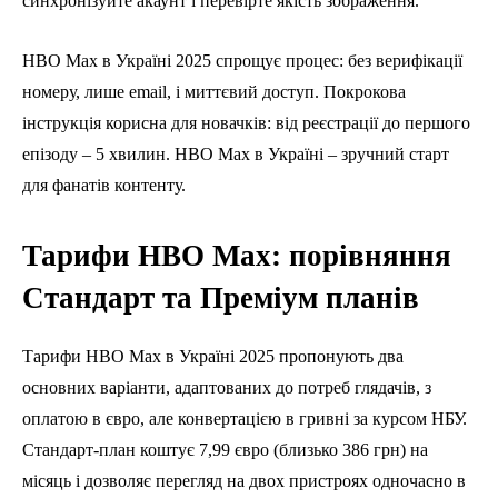
синхронізуйте акаунт і перевірте якість зображення.
HBO Max в Україні 2025 спрощує процес: без верифікації
номеру, лише email, і миттєвий доступ. Покрокова
інструкція корисна для новачків: від реєстрації до першого
епізоду – 5 хвилин. HBO Max в Україні – зручний старт
для фанатів контенту.
Тарифи HBO Max: порівняння
Стандарт та Преміум планів
Тарифи HBO Max в Україні 2025 пропонують два
основних варіанти, адаптованих до потреб глядачів, з
оплатою в євро, але конвертацією в гривні за курсом НБУ.
Стандарт-план коштує 7,99 євро (близько 386 грн) на
місяць і дозволяє перегляд на двох пристроях одночасно в