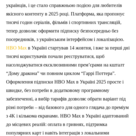
українців, і це стало справжньою подією для любителів
якісного контенту в 2025 році. Платформа, яка пропонує
тисячі годин серіалів, фільмів і спортивних трансляцій,
тепер дозволяє оформити підписку безпосередньо без
посередників, з українським інтерфейсом і локалізацією.
HBO Max
в Україні стартував 14 жовтня, і вже за перші дні
тисячі користувачів почали реєструватися, щоб
насолоджуватися ексклюзивними прем’єрами на кшталт
“Дому дракона” чи повним циклом “Гаррі Поттера”.
Оформлення підписки HBO Max в Україні 2025 просте і
швидке, без потреби в додатковому програмному
забезпеченні, а вибір тарифів дозволяє обрати варіант під
різні потреби – від базового для одного глядача до преміум
з 4K і кількома екранами. HBO Max в Україні адаптований
до місцевих реалій: оплата в гривнях, підтримка
популярних карт і навіть інтеграція з локальними