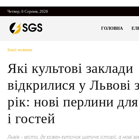
Четвер, 6 Серпня, 2026
ГОЛОВНА
ЕЛ
Інші новини
Які культові заклади
відкрилися у Львові 
рік: нові перлини дл
і гостей
Львів – місто, де кожен куточок шепоче історії, а нові з