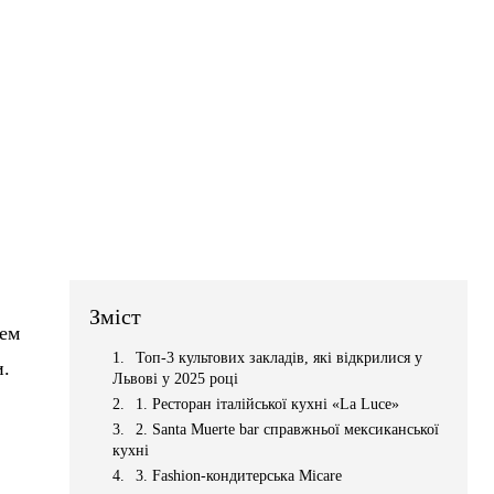
Зміст
лем
Топ-3 культових закладів, які відкрилися у
и.
Львові у 2025 році
1. Ресторан італійської кухні «La Luce»
2. Santa Muerte bar справжньої мексиканської
кухні
3. Fashion-кондитерська Micare