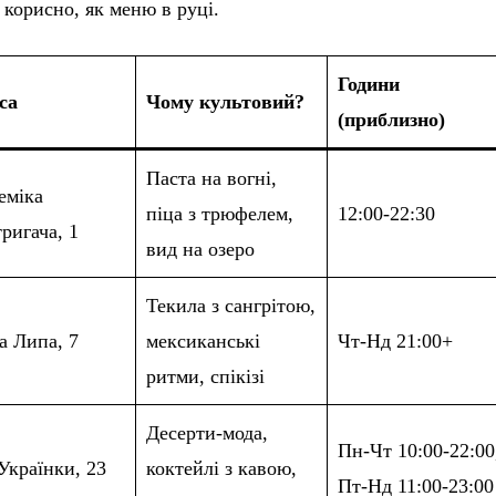
 корисно, як меню в руці.
Години
са
Чому культовий?
(приблизно)
Паста на вогні,
еміка
піца з трюфелем,
12:00-22:30
ригача, 1
вид на озеро
Текила з сангрітою,
а Липа, 7
мексиканські
Чт-Нд 21:00+
ритми, спікізі
Десерти-мода,
Пн-Чт 10:00-22:00
Українки, 23
коктейлі з кавою,
Пт-Нд 11:00-23:00