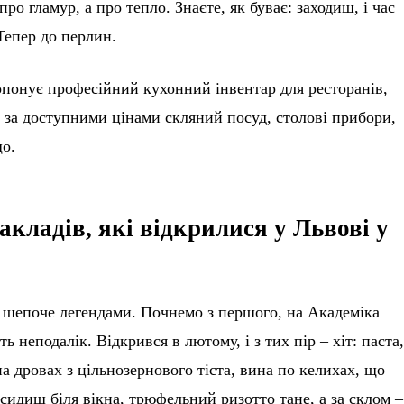
про гламур, а про тепло. Знаєте, як буває: заходиш, і час
Тепер до перлин.
понує професійний кухонний інвентар для ресторанів,
і за доступними цінами скляний посуд, столові прибори,
що.
акладів, які відкрилися у Львові у
е шепоче легендами. Почнемо з першого, на Академіка
ь неподалік. Відкрився в лютому, і з тих пір – хіт: паста
на дровах з цільнозернового тіста, вина по келихах, що
 сидиш біля вікна, трюфельний ризотто тане, а за склом –