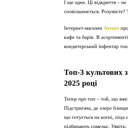
І ще одне. Ці відкриття – не 
сповільнюється. Розумієте? 
Інтернет-магазин
Arento
про
кафе та барів. В асортимент
кондитерський інфентар то
Топ-3 культових з
2025 році
Тепер про топ – той, що вж
Підстригача, де озеро блищит
що готується на вогні, піца 
підбирають сомельє. Уявіть: