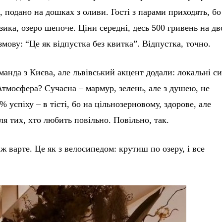
 подано на дошках з оливи. Гості з парами приходять, бо
зика, озеро шепоче. Ціни середні, десь 500 гривень на дв
змову: “Це як відпустка без квитка”. Відпустка, точно.
манда з Києва, але львівський акцент додали: локальні с
 Атмосфера? Сучасна – мармур, зелень, але з душею, не
% успіху – в тісті, бо на цільнозерновому, здорове, але
ля тих, хто любить повільно. Повільно, так.
ж варте. Це як з велосипедом: крутиш по озеру, і все