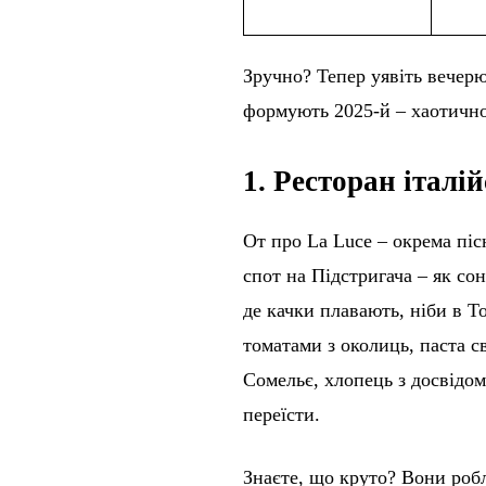
Зручно? Тепер уявіть вечерю
формують 2025-й – хаотично
1. Ресторан італі
От про La Luce – окрема пісн
спот на Підстригача – як сон
де качки плавають, ніби в Т
томатами з околиць, паста св
Сомельє, хлопець з досвідом,
переїсти.
Знаєте, що круто? Вони робл