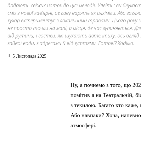
додають свіжих ноток до цієї мелодії. Уявіть: ви блукає
сміх з нової кав'ярні, де каву варять як алхіміки. Або заг
кухар експериментує з локальними травами. Цього року з
не просто точки на мапі, а місця, де час зупиняється. Д
від рутини, і гостей, які шукають автентику, ось огляд 
зайвої води, з адресами й відчуттями. Готові? Ходімо.
5 Листопада 2025
Ну, а почнемо з того, що 20
помітив я на Театральній, бі
з текилою. Багато хто каже,
Або навпаки? Хоча, напевно,
атмосфері.