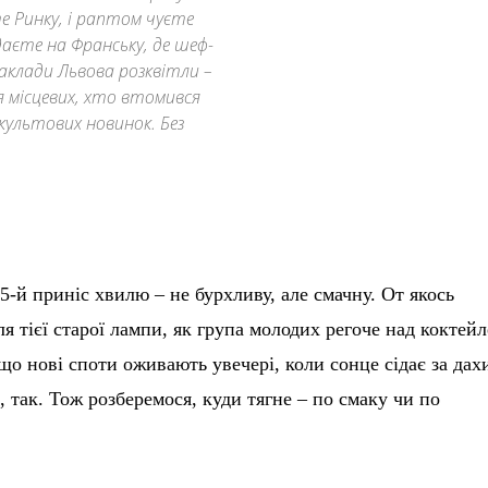
те Ринку, і раптом чуєте
лядаєте на Франську, де шеф-
аклади Львова розквітли –
ля місцевих, хто втомився
культових новинок. Без
25-й приніс хвилю – не бурхливу, але смачну. От якось
ля тієї старої лампи, як група молодих регоче над коктей
 що нові споти оживають увечері, коли сонце сідає за дах
 так. Тож розберемося, куди тягне – по смаку чи по