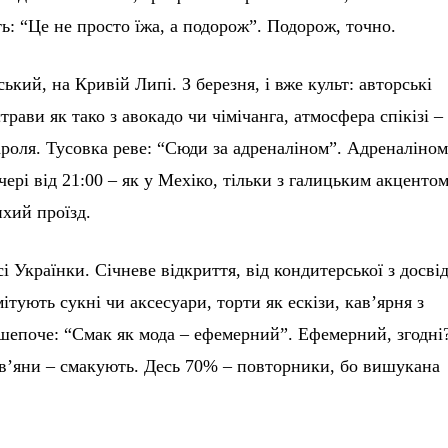
ть: “Це не просто їжа, а подорож”. Подорож, точно.
ький, на Кривій Липі. З березня, і вже культ: авторські
страви як тако з авокадо чи чімічанга, атмосфера спікізі –
ароля. Тусовка реве: “Сюди за адреналіном”. Адреналіном
чері від 21:00 – як у Мехіко, тільки з галицьким акцентом
ихий проїзд.
есі Українки. Січневе відкриття, від кондитерської з досві
мітують сукні чи аксесуари, торти як ескізи, кав’ярня з
епоче: “Смак як мода – ефемерний”. Ефемерний, згодні
в’яни – смакують. Десь 70% – повторники, бо вишукана