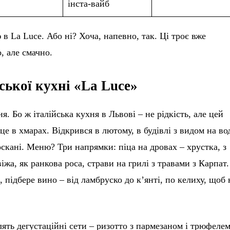
інста-вайб
 в La Luce. Або ні? Хоча, напевно, так. Ці троє вже
, але смачно.
йської кухні «La Luce»
я. Бо ж італійська кухня в Львові – не рідкість, але цей
це в хмарах. Відкрився в лютому, в будівлі з видом на во
оскані. Меню? Три напрямки: піца на дровах – хрустка, з
іжа, як ранкова роса, страви на грилі з травами з Карпат.
 підбере вино – від ламбруско до к’янті, по келиху, щоб 
ять дегустаційні сети – ризотто з пармезаном і трюфелем