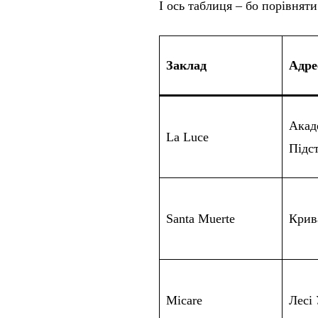
І ось таблиця – бо порівняти
Заклад
Адре
Акад
La Luce
Підст
Santa Muerte
Крив
Micare
Лесі 