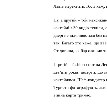
Львів мерехтить. Гості кажу
Ну, а другий – той мексиканс
коктейлі з 30 видів текили, 
двері не відчиняються без п
так. Багато хто каже, що вве
От дивина, як бар оживив т
І третій – fashion-спот на Л
дев’яти років: десерти, що і
коктейлями. Шеф-кондитер ш
Туристи фотографують, льві
винна карта тримає.