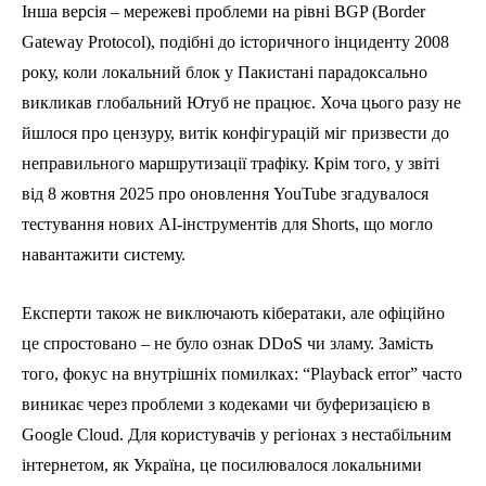
Інша версія – мережеві проблеми на рівні BGP (Border
Gateway Protocol), подібні до історичного інциденту 2008
року, коли локальний блок у Пакистані парадоксально
викликав глобальний Ютуб не працює. Хоча цього разу не
йшлося про цензуру, витік конфігурацій міг призвести до
неправильного маршрутизації трафіку. Крім того, у звіті
від 8 жовтня 2025 про оновлення YouTube згадувалося
тестування нових AI-інструментів для Shorts, що могло
навантажити систему.
Експерти також не виключають кібератаки, але офіційно
це спростовано – не було ознак DDoS чи зламу. Замість
того, фокус на внутрішніх помилках: “Playback error” часто
виникає через проблеми з кодеками чи буферизацією в
Google Cloud. Для користувачів у регіонах з нестабільним
інтернетом, як Україна, це посилювалося локальними