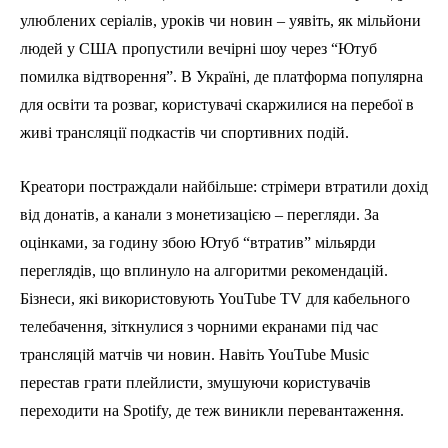
улюблених серіалів, уроків чи новин – уявіть, як мільйони
людей у США пропустили вечірні шоу через “Ютуб
помилка відтворення”. В Україні, де платформа популярна
для освіти та розваг, користувачі скаржилися на перебої в
живі трансляції подкастів чи спортивних подій.
Креатори постраждали найбільше: стрімери втратили дохід
від донатів, а канали з монетизацією – перегляди. За
оцінками, за годину збою Ютуб “втратив” мільярди
переглядів, що вплинуло на алгоритми рекомендацій.
Бізнеси, які використовують YouTube TV для кабельного
телебачення, зіткнулися з чорними екранами під час
трансляцій матчів чи новин. Навіть YouTube Music
перестав грати плейлисти, змушуючи користувачів
переходити на Spotify, де теж виникли перевантаження.