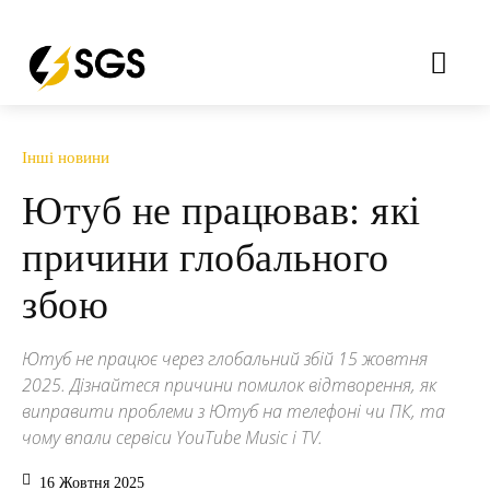
Інші новини
Ютуб не працював: які
причини глобального
збою
Ютуб не працює через глобальний збій 15 жовтня
2025. Дізнайтеся причини помилок відтворення, як
виправити проблеми з Ютуб на телефоні чи ПК, та
чому впали сервіси YouTube Music і TV.
16 Жовтня 2025