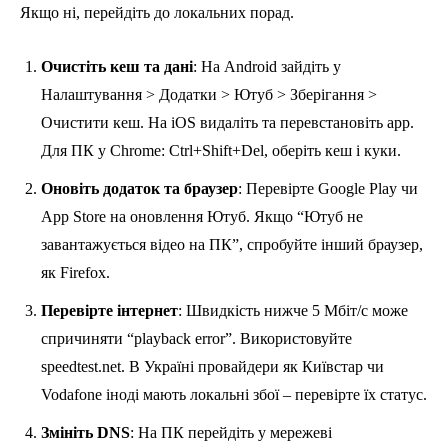
Якщо ні, перейдіть до локальних порад.
Очистіть кеш та дані
: На Android зайдіть у
Налаштування > Додатки > Ютуб > Зберігання >
Очистити кеш. На iOS видаліть та перевстановіть app.
Для ПК у Chrome: Ctrl+Shift+Del, оберіть кеш і куки.
Оновіть додаток та браузер
: Перевірте Google Play чи
App Store на оновлення Ютуб. Якщо “Ютуб не
завантажується відео на ПК”, спробуйте інший браузер,
як Firefox.
Перевірте інтернет
: Швидкість нижче 5 Мбіт/с може
спричиняти “playback error”. Використовуйте
speedtest.net. В Україні провайдери як Київстар чи
Vodafone іноді мають локальні збої – перевірте їх статус.
Змініть DNS
: На ПК перейдіть у мережеві