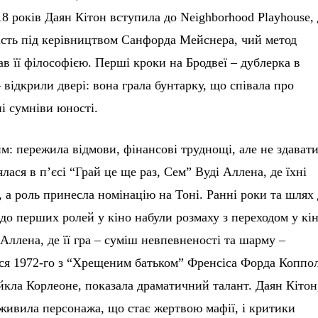
8 років Даян Кітон вступила до Neighborhood Playhouse,
ість під керівництвом Санфорда Мейснера, чий метод
в її філософією. Перші кроки на Бродвеї – дублерка в
 відкрили двері: вона грала бунтарку, що співала про
і сумніви юності.
м: пережила відмови, фінансові труднощі, але не здават
нялася в п’єсі “Грай це ще раз, Сем” Вуді Аллена, де їхні
 а роль принесла номінацію на Тоні. Ранні роки та шлях
 до перших ролей у кіно набули розмаху з переходом у кін
Аллена, де її гра – суміш невпевненості та шарму –
вся 1972-го з “Хрещеним батьком” Френсіса Форда Коппо
йкла Корлеоне, показала драматичний талант. Даян Кітон,
оживила персонажа, що стає жертвою мафії, і критики