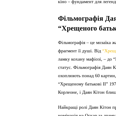
кіно – фундамент для легенд
Фільмографія Дая
“Хрещеного батьк
Фільмографія – це мозаїка ж
фрагмент її душі. Від
“Хрещ
ламку кохану мафіозі, – до “
статус. Фільмографія Даян К
охоплюють понад 60 картин, 
“Хрещеному батькові II” 197
Корлеоне, і Даян Кітон блищ
Найкращі ролі Даян Кітон пр
номінація на Оскар за драм