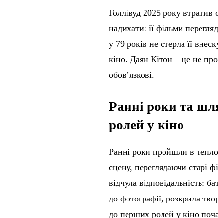
Голлівуд 2025 року втратив 
надихати: її фільми перегля
у 79 років не стерла її внес
кіно. Даян Кітон – це не про
обов’язкові.
Ранні роки та шля
ролей у кіно
Ранні роки пройшли в теплом
сцену, переглядаючи старі ф
відчула відповідальність: ба
до фотографії, розкрила тво
до перших ролей у кіно поча