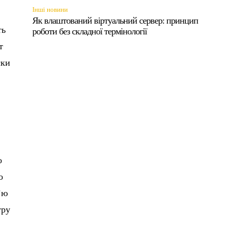
Інші новини
Як влаштований віртуальний сервер: принцип
ть
роботи без складної термінології
т
ски
о
о
’ю
тру