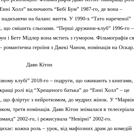
Енні Холл” включають “Бебі Бум” 1987-го, де вона –
 надихаючи на баланс життя. У 1990-х “Тато нареченої”
и, що смішить сльозами. “Перші дружини-клуб” 1996-го –
Гоун і Бетт Мідлер вона мстить з гумором. Фільмографія ся
– романтична героїня з Джекі Чаном, номінація на Оскар
овому клубі” 2018-го – подруги, що оживають з книгами, 
кращі ролі від “Хрещеного батька” до “Енні Холл” – це
і, що фліртує з нейротизмом, до мудрих жінок. У “Марві
раком, третя номінація. Даян Кітон знімалася в телесеріала
манд” 2002-го, і режисувала “Невірні” 2002-го.
ихає: кожна роль – урок, від мафіозних драм до комедій