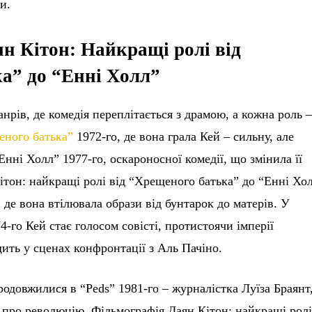
и.
н Кітон: Найкращі ролі від
а” до “Енні Холл”
анрів, де комедія переплітається з драмою, а кожна роль 
еного батька”
1972-го, де вона грала Кей – сильну, але
Енні Холл” 1977-го, оскароносної комедії, що змінила її
ітон: найкращі ролі від “Хрещеного батька” до “Енні Хо
де вона втілювала образи від бунтарок до матерів. У
4-го Кей стає голосом совісті, протистоячи імперії
ить у сценах конфронтації з Аль Пачіно.
одовжилися в “Рeds” 1981-го – журналістка Луїза Браянт
у про революцію. Фільмографія Даян Кітон: найкращі рол