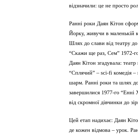
відзначили: це не просто рол
Ранні роки Даян Кітон сформ
Йорку, живучи в маленькій 
Шлях до слави від театру д
“Скажи ще раз, Сем” 1972-го
Даян Кітон згадувала: театр
“Сплячий” – sci-fi комедія –
шарм. Ранні роки та шлях до
завершилися 1977-го “Енні Х
від скромної дівчинки до зір
Цей етап надихає: Даян Кіто
де кожен відмова – урок. Ра