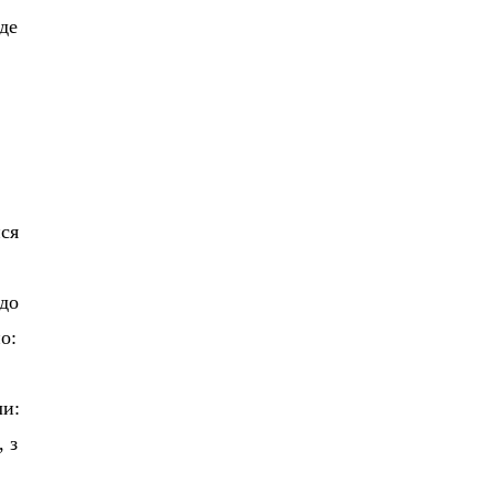
 де
ися
 до
о:
ли:
 з