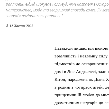
раптовий відхід шокував Голлівуд. Фільмографія з Оскаром
материнство, мода та зворушливі спогади колег. Як леге
здоров'я погіршилося раптово?
13 Жовтня 2025
Назавжди лишається іконою Г
вразливість і незламну силу
підмостків до оскароносних 
домі в Лос-Анджелесі, зали
Кітон, народжена як Діана Х
в родині з чотирьох дітей, д
прищепили їй любов до мисте
драматичних шедеврів до лег