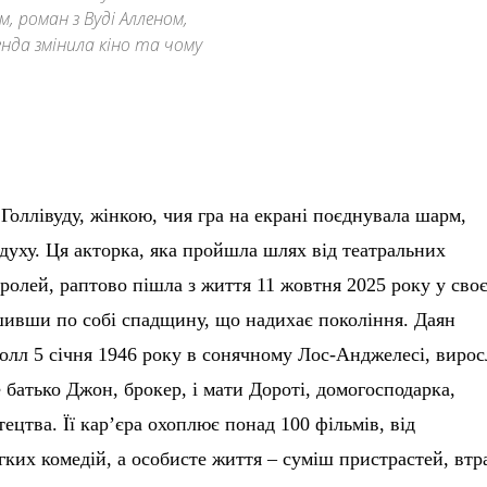
, роман з Вуді Алленом,
нда змінила кіно та чому
оллівуду, жінкою, чия гра на екрані поєднувала шарм,
 духу. Ця акторка, яка пройшла шлях від театральних
ролей, раптово пішла з життя 11 жовтня 2025 року у сво
шивши по собі спадщину, що надихає покоління. Даян
олл 5 січня 1946 року в сонячному Лос-Анджелесі, вирос
е батько Джон, брокер, і мати Дороті, домогосподарка,
цтва. Її кар’єра охоплює понад 100 фільмів, від
ких комедій, а особисте життя – суміш пристрастей, втра