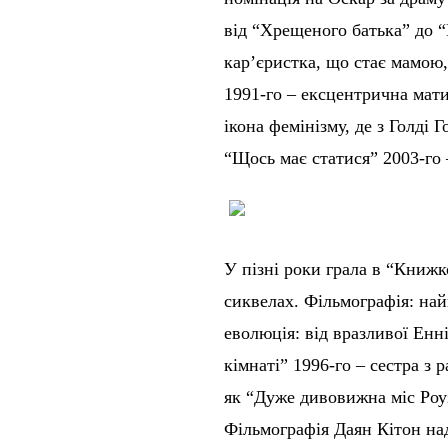
від “Хрещеного батька” до “
кар’єристка, що стає мамою,
1991-го – ексцентрична мат
ікона фемінізму, де з Голді 
“Щось має статися” 2003-го 
У пізні роки грала в “Книжк
сиквелах. Фільмографія: най
еволюція: від вразливої Енн
кімнаті” 1996-го – сестра з 
як “Дуже дивовижна міс Роуз
Фільмографія Даян Кітон над