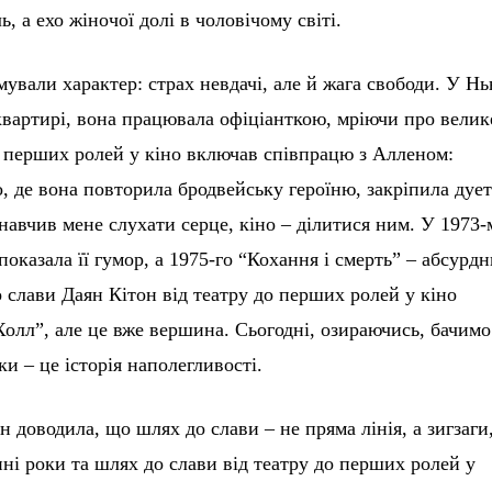
ь, а ехо жіночої долі в чоловічому світі.
ували характер: страх невдачі, але й жага свободи. У Н
квартирі, вона працювала офіціанткою, мріючи про велик
о перших ролей у кіно включав співпрацю з Алленом:
, де вона повторила бродвейську героїню, закріпила дует
 навчив мене слухати серце, кіно – ділитися ним. У 1973-
 показала її гумор, а 1975-го “Кохання і смерть” – абсурд
 слави Даян Кітон від театру до перших ролей у кіно
олл”, але це вже вершина. Сьогодні, озираючись, бачимо
ки – це історія наполегливості.
н доводила, що шлях до слави – не пряма лінія, а зигзаги
нні роки та шлях до слави від театру до перших ролей у