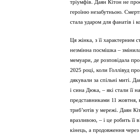
тріумфів. Даян Кітон не про
героїню незабутньою. Смерт
стала ударом для фанатів і ко
Ця жінка, з її характерним 
незмінна посмішка – змінил
мемуари, де розповідала пр
2025 році, коли Голлівуд пр
дякували за спільні миті. Д
і сина Дюка, – які стали її 
представниками 11 жовтня, 
триб’ютів у мережі. Даян К
вразливою, – і це робить її 
кінець, а продовження через