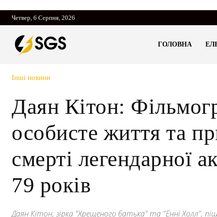
Четвер, 6 Серпня, 2026
ГОЛОВНА
ЕЛ
Інші новини
Даян Кітон: Фільмог
особисте життя та п
смерті легендарної а
79 років
Даян Кітон, зірка "Хрещеного батька" та "Енні Холл", пі