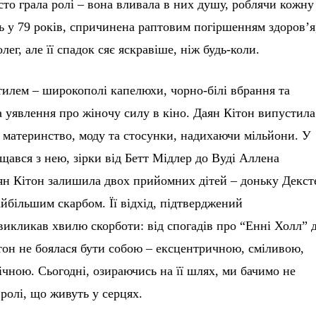
сто грала ролі – вона вливала в них душу, роблячи кожну
ь у 79 років, спричинена раптовим погіршенням здоров’я
лег, але її спадок сяє яскравіше, ніж будь-коли.
стилем – широкополі капелюхи, чорно-білі вбрання та
а уявлення про жіночу силу в кіно. Даян Кітон випустила
о материнство, моду та стосунки, надихаючи мільйони. У
ощався з нею, зірки від Бетт Мідлер до Вуді Аллена
аян Кітон залишила двох прийомних дітей – доньку Декст
найбільшим скарбом. Її відхід, підтверджений
викликав хвилю скорботи: від спогадів про “Енні Холл” 
ітон не боялася бути собою – ексцентричною, сміливою,
вічною. Сьогодні, озираючись на її шлях, ми бачимо не
 ролі, що живуть у серцях.