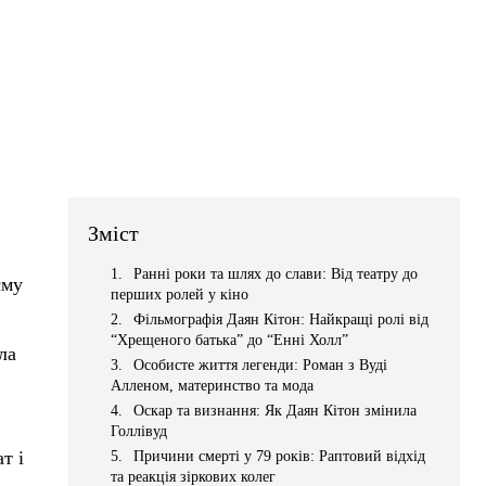
Зміст
Ранні роки та шлях до слави: Від театру до
єму
перших ролей у кіно
Фільмографія Даян Кітон: Найкращі ролі від
“Хрещеного батька” до “Енні Холл”
ла
Особисте життя легенди: Роман з Вуді
Алленом, материнство та мода
Оскар та визнання: Як Даян Кітон змінила
Голлівуд
т і
Причини смерті у 79 років: Раптовий відхід
та реакція зіркових колег