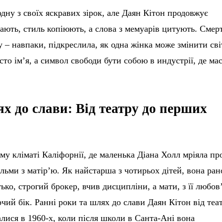
одну з своїх яскравих зірок, але Даян Кітон продовжує
дають, стиль копіюють, а слова з мемуарів цитують. Смер
ку – навпаки, підкреслила, як одна жінка може змінити сві
сто ім’я, а символ свободи бути собою в индустрії, де ма
х до слави: Від театру до перших
у кліматі Каліфорнії, де маленька Діана Холл мріяла пр
ільми з матір’ю. Як найстарша з чотирьох дітей, вона ран
тько, строгий брокер, вчив дисципліни, а мати, з її любов
рчий бік. Ранні роки та шлях до слави Даян Кітон від теа
лися в 1960-х, коли після школи в Санта-Ані вона