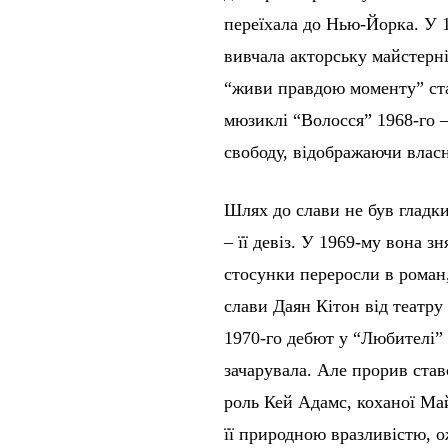
переїхала до Нью-Йорка. У 1
вивчала акторську майстерн
“живи правдою моменту” ста
мюзиклі “Волосся” 1968-го –
свободу, відображаючи власн
Шлях до слави не був гладки
– її девіз. У 1969-му вона з
стосунки переросли в роман,
слави Даян Кітон від театру
1970-го дебют у “Любителі” 
зачарувала. Але прорив ста
роль Кей Адамс, коханої Ма
її природною вразливістю, 